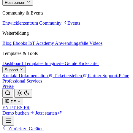
Ressourcen
Community & Events
Entwicklerzentrum
Community
Events
Weiterbildung
Blog
Ebooks
IoT Academy
Anwendungsfälle
Videos
Templates & Tools
Dashboard-Templates
Integrierte Geräte
Kickstarter
Support
Kontakt
Dokumentation
Ticket erstellen
Partner
Support-Pläne
Professional Services
Preise
DE
EN
PT
ES
FR
Demo buchen
Jetzt starten
Zurück zu Geräten