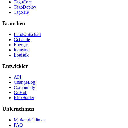
TagoCore
TagoDeploy
TagoTiP
Branchen
Landwirtschaft
Gebäude
Energie
Industrie
Logistik
Entwickler
API
ChangeLog
Community
GitHub
KickStarter
Unternehmen
Markenrichtlinien
FAQ