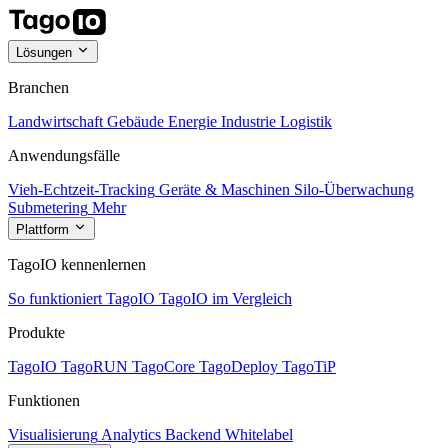
Lösungen
Branchen
Landwirtschaft
Gebäude
Energie
Industrie
Logistik
Anwendungsfälle
Vieh-Echtzeit-Tracking
Geräte & Maschinen
Silo-Überwachung
Submetering
Mehr
Plattform
TagoIO kennenlernen
So funktioniert TagoIO
TagoIO im Vergleich
Produkte
TagoIO
TagoRUN
TagoCore
TagoDeploy
TagoTiP
Funktionen
Visualisierung
Analytics
Backend
Whitelabel