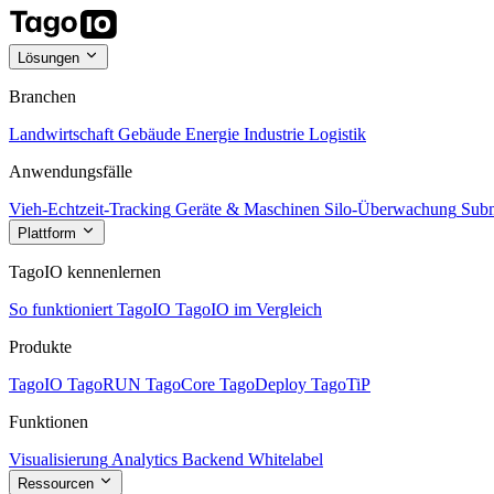
Lösungen
Branchen
Landwirtschaft
Gebäude
Energie
Industrie
Logistik
Anwendungsfälle
Vieh-Echtzeit-Tracking
Geräte & Maschinen
Silo-Überwachung
Subm
Plattform
TagoIO kennenlernen
So funktioniert TagoIO
TagoIO im Vergleich
Produkte
TagoIO
TagoRUN
TagoCore
TagoDeploy
TagoTiP
Funktionen
Visualisierung
Analytics
Backend
Whitelabel
Ressourcen