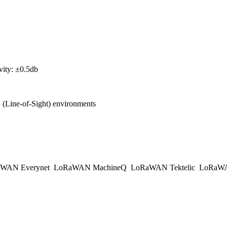
vity: ±0.5db
(Line-of-Sight) environments
WAN Everynet
LoRaWAN MachineQ
LoRaWAN Tektelic
LoRaWAN