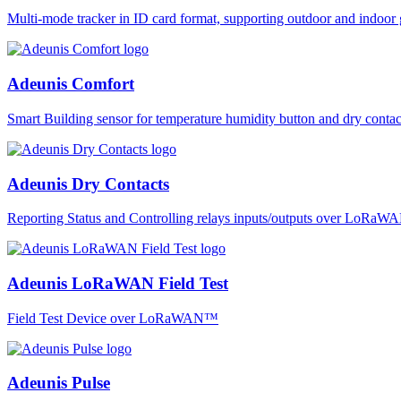
Multi-mode tracker in ID card format, supporting outdoor and ind
Adeunis Comfort
Smart Building sensor for temperature humidity button and dry co
Adeunis Dry Contacts
Reporting Status and Controlling relays inputs/outputs over LoRa
Adeunis LoRaWAN Field Test
Field Test Device over LoRaWAN™
Adeunis Pulse