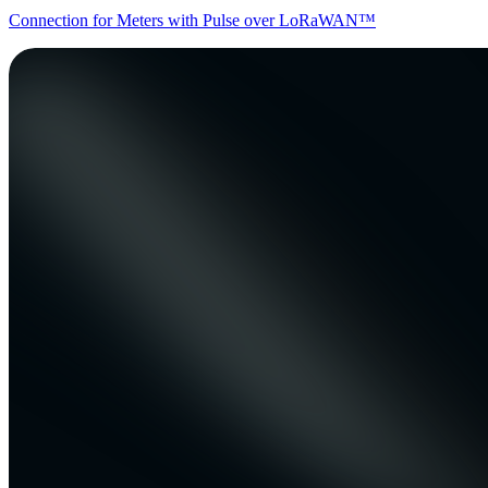
Connection for Meters with Pulse over LoRaWAN™