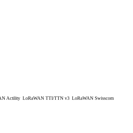
 Actility
LoRaWAN TTI/TTN v3
LoRaWAN Swisscom