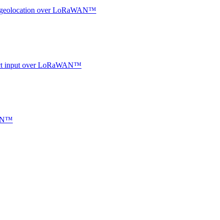
oor geolocation over LoRaWAN™
ntact input over LoRaWAN™
WAN™