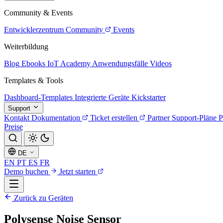
Community & Events
Entwicklerzentrum
Community
Events
Weiterbildung
Blog
Ebooks
IoT Academy
Anwendungsfälle
Videos
Templates & Tools
Dashboard-Templates
Integrierte Geräte
Kickstarter
Support
Kontakt
Dokumentation
Ticket erstellen
Partner
Support-Pläne
P
Preise
DE
EN
PT
ES
FR
Demo buchen
Jetzt starten
Zurück zu Geräten
Polysense Noise Sensor