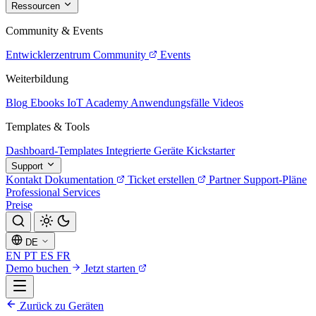
Ressourcen
Community & Events
Entwicklerzentrum
Community
Events
Weiterbildung
Blog
Ebooks
IoT Academy
Anwendungsfälle
Videos
Templates & Tools
Dashboard-Templates
Integrierte Geräte
Kickstarter
Support
Kontakt
Dokumentation
Ticket erstellen
Partner
Support-Pläne
Professional Services
Preise
DE
EN
PT
ES
FR
Demo buchen
Jetzt starten
Zurück zu Geräten