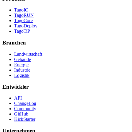
TagoIO
TagoRUN
TagoCore
TagoDeploy
TagoTiP
Branchen
Landwirtschaft
Gebäude
Energie
Industrie
Logistik
Entwickler
API
ChangeLog
Community
GitHub
KickStarter
Unternehmen