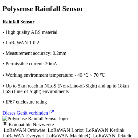
Polysense Rainfall Sensor
Rainfall Sensor
• High quality ABS material
• LoRaWAN 1.0.2
• Measurement accuracy: 0.2mm
• Permissible current: 20mA
• Working environment temperature: - 40 ℃ ~ 70 ℃
• Up to 5km reach in NLoS (Non-Line-of-Sight) and up to 18km
LoS (Line-of-Sight) environments
• IP67 enclosure rating
Dieses Gerät verbinden
Kompatible Netzwerke
LoRaWAN Orbiwise
LoRaWAN Loriot
LoRaWAN Kerlink
LoRaWAN Everynet
LoRaWAN MachineQ
LoRaWAN Tektelic