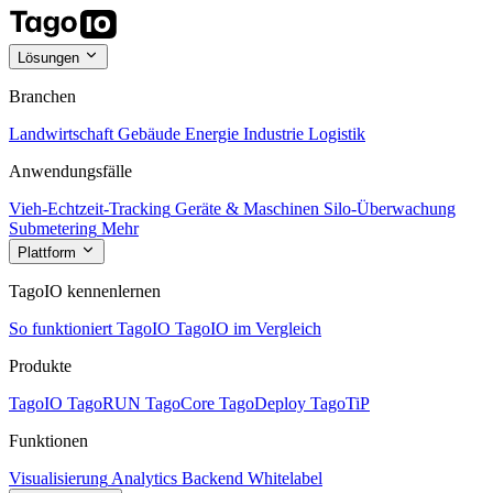
Lösungen
Branchen
Landwirtschaft
Gebäude
Energie
Industrie
Logistik
Anwendungsfälle
Vieh-Echtzeit-Tracking
Geräte & Maschinen
Silo-Überwachung
Submetering
Mehr
Plattform
TagoIO kennenlernen
So funktioniert TagoIO
TagoIO im Vergleich
Produkte
TagoIO
TagoRUN
TagoCore
TagoDeploy
TagoTiP
Funktionen
Visualisierung
Analytics
Backend
Whitelabel