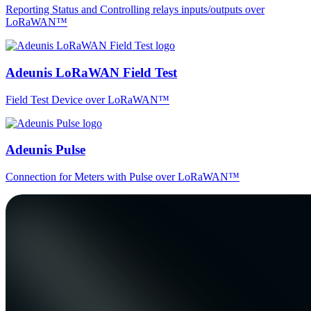
Reporting Status and Controlling relays inputs/outputs over
LoRaWAN™
Adeunis LoRaWAN Field Test
Field Test Device over LoRaWAN™
Adeunis Pulse
Connection for Meters with Pulse over LoRaWAN™