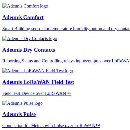
Adeunis Comfort
Smart Building sensor for temperature humidity button and dry co
Adeunis Dry Contacts
Reporting Status and Controlling relays inputs/outputs over LoRa
Adeunis LoRaWAN Field Test
Field Test Device over LoRaWAN™
Adeunis Pulse
Connection for Meters with Pulse over LoRaWAN™