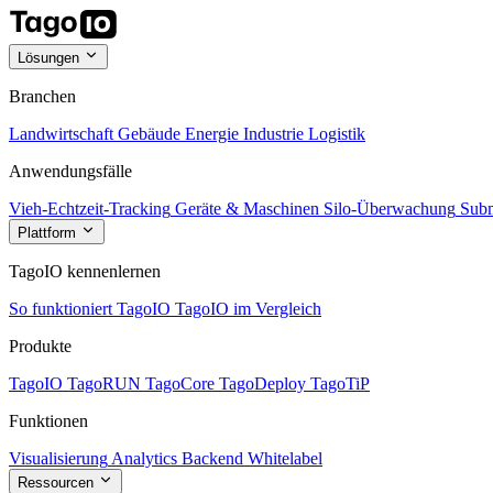
Lösungen
Branchen
Landwirtschaft
Gebäude
Energie
Industrie
Logistik
Anwendungsfälle
Vieh-Echtzeit-Tracking
Geräte & Maschinen
Silo-Überwachung
Subm
Plattform
TagoIO kennenlernen
So funktioniert TagoIO
TagoIO im Vergleich
Produkte
TagoIO
TagoRUN
TagoCore
TagoDeploy
TagoTiP
Funktionen
Visualisierung
Analytics
Backend
Whitelabel
Ressourcen