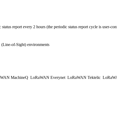
 status report every 2 hours (the periodic status report cycle is user-con
(Line-of-Sight) environments
WAN MachineQ
LoRaWAN Everynet
LoRaWAN Tektelic
LoRaWAN