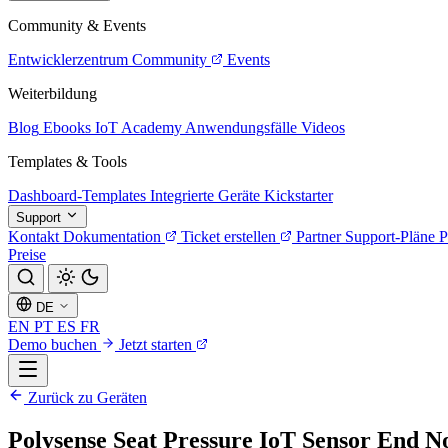
Community & Events
Entwicklerzentrum
Community
Events
Weiterbildung
Blog
Ebooks
IoT Academy
Anwendungsfälle
Videos
Templates & Tools
Dashboard-Templates
Integrierte Geräte
Kickstarter
Support
Kontakt
Dokumentation
Ticket erstellen
Partner
Support-Pläne
P
Preise
DE
EN
PT
ES
FR
Demo buchen
Jetzt starten
Zurück zu Geräten
Polysense Seat Pressure IoT Sensor End N