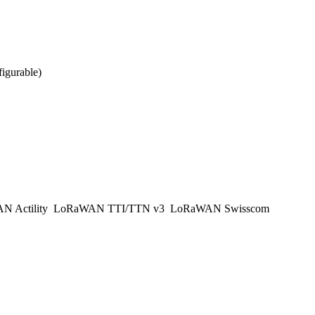
figurable)
 Actility
LoRaWAN TTI/TTN v3
LoRaWAN Swisscom