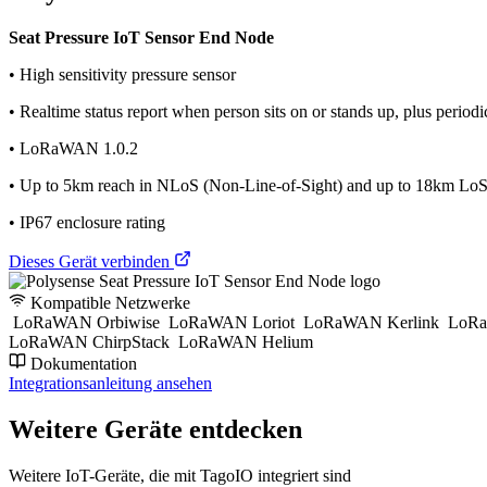
Seat Pressure IoT Sensor End Node
• High sensitivity pressure sensor
• Realtime status report when person sits on or stands up, plus periodic
• LoRaWAN 1.0.2
• Up to 5km reach in NLoS (Non-Line-of-Sight) and up to 18km LoS 
• IP67 enclosure rating
Dieses Gerät verbinden
Kompatible Netzwerke
LoRaWAN Orbiwise
LoRaWAN Loriot
LoRaWAN Kerlink
LoRa
LoRaWAN ChirpStack
LoRaWAN Helium
Dokumentation
Integrationsanleitung ansehen
Weitere Geräte entdecken
Weitere IoT-Geräte, die mit TagoIO integriert sind