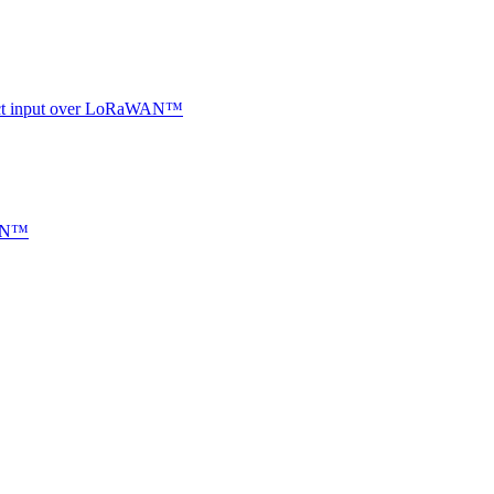
ntact input over LoRaWAN™
WAN™