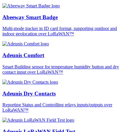
Abeeway Smart Badge
Multi-mode tracker in ID card format, supporting outdoor and
indoor geolocation over LoRaWAN™
Adeunis Comfort
Smart Building sensor for temperature humidity button and dry
contact input over LoRaWAN™
Adeunis Dry Contacts
Reporting Status and Controlling relays inputs/outputs over
LoRaWAN™
Adeunis LoRaWAN Field Test