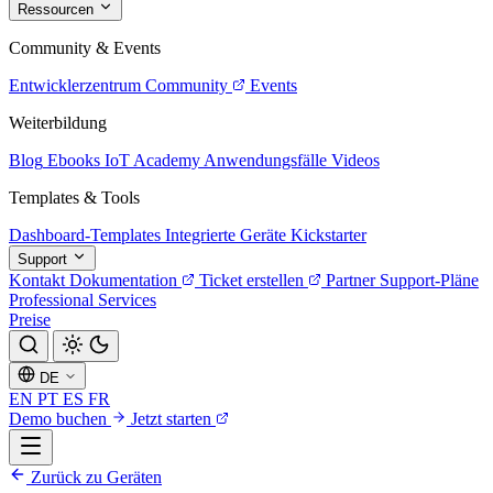
Ressourcen
Community & Events
Entwicklerzentrum
Community
Events
Weiterbildung
Blog
Ebooks
IoT Academy
Anwendungsfälle
Videos
Templates & Tools
Dashboard-Templates
Integrierte Geräte
Kickstarter
Support
Kontakt
Dokumentation
Ticket erstellen
Partner
Support-Pläne
Professional Services
Preise
DE
EN
PT
ES
FR
Demo buchen
Jetzt starten
Zurück zu Geräten