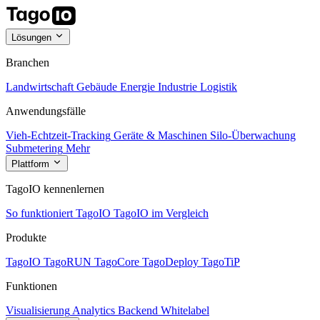
Lösungen
Branchen
Landwirtschaft
Gebäude
Energie
Industrie
Logistik
Anwendungsfälle
Vieh-Echtzeit-Tracking
Geräte & Maschinen
Silo-Überwachung
Submetering
Mehr
Plattform
TagoIO kennenlernen
So funktioniert TagoIO
TagoIO im Vergleich
Produkte
TagoIO
TagoRUN
TagoCore
TagoDeploy
TagoTiP
Funktionen
Visualisierung
Analytics
Backend
Whitelabel