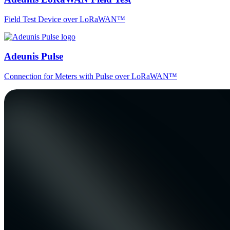
Field Test Device over LoRaWAN™
Adeunis Pulse
Connection for Meters with Pulse over LoRaWAN™