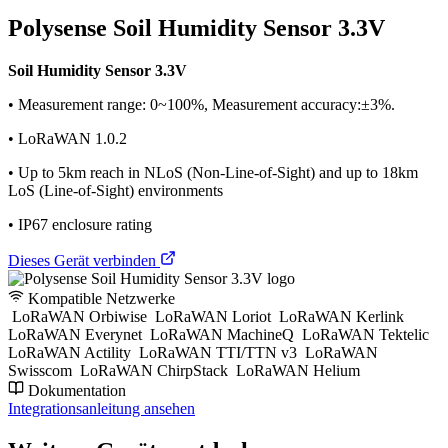
Polysense Soil Humidity Sensor 3.3V
Soil Humidity Sensor 3.3V
• Measurement range: 0~100%, Measurement accuracy:±3%.
• LoRaWAN 1.0.2
• Up to 5km reach in NLoS (Non-Line-of-Sight) and up to 18km
LoS (Line-of-Sight) environments
• IP67 enclosure rating
Dieses Gerät verbinden
Kompatible Netzwerke
LoRaWAN Orbiwise
LoRaWAN Loriot
LoRaWAN Kerlink
LoRaWAN Everynet
LoRaWAN MachineQ
LoRaWAN Tektelic
LoRaWAN Actility
LoRaWAN TTI/TTN v3
LoRaWAN
Swisscom
LoRaWAN ChirpStack
LoRaWAN Helium
Dokumentation
Integrationsanleitung ansehen