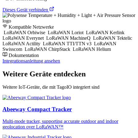
Dieses Gerät verbinden
Kompatible Netzwerke
LoRaWAN Orbiwise
LoRaWAN Loriot
LoRaWAN Kerlink
LoRaWAN Everynet
LoRaWAN MachineQ
LoRaWAN Tektelic
LoRaWAN Actility
LoRaWAN TTI/TTN v3
LoRaWAN
Swisscom
LoRaWAN ChirpStack
LoRaWAN Helium
Dokumentation
Integrationsanleitung ansehen
Weitere Geräte entdecken
Weitere IoT-Geräte, die mit TagoIO integriert sind
Abeeway Compact Tracker
Multi-mode tracker, supporting accurate outdoor and indoor
geolocation over LoRaWAN™