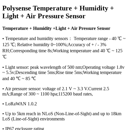
Polysense Temperature + Humidity +
Light + Air Pressure Sensor
Temperature + Humidity +Light + Air Pressure Sensor
• Temperature and humidity sensors： Temperature range - 40 ℃ ~
125 ℃; Relative humidity 0~100%;Accuracy of + / - 3%
RH;Corresponding time 8s;Working temperature and 40 ℃ ~ 125
℃
• Light sensor: peak wavelength of 500 nm;Operating voltage 1.8v
~ 5.5v;Descending time 5ms;Rise time 5ms;Working temperature
and 40 ℃ ~ 85 ℃
• Air pressure sensor: voltage of 2.1 V ~ 3.3 V.Current 2.5
mA;Range of 300 ~ 1100 hpa;115200 baud rates,
• LoRaWAN 1.0.2
• Up to 5km reach in NLoS (Non-Line-of-Sight) and up to 18km
LoS (Line-of-Sight) environments
• IP67 enclosure rating