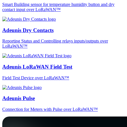
Smart Building sensor for temperature humidity button and dry
contact input over LoRaWAN™
Adeunis Dry Contacts
Reporting Status and Controlling relays inputs/outputs over
LoRaWAN™
Adeunis LoRaWAN Field Test
Field Test Device over LoRaWAN™
Adeunis Pulse
Connection for Meters with Pulse over LoRaWAN™