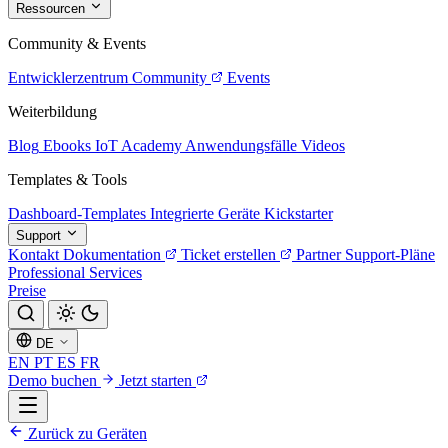
Ressourcen
Community & Events
Entwicklerzentrum
Community
Events
Weiterbildung
Blog
Ebooks
IoT Academy
Anwendungsfälle
Videos
Templates & Tools
Dashboard-Templates
Integrierte Geräte
Kickstarter
Support
Kontakt
Dokumentation
Ticket erstellen
Partner
Support-Pläne
Professional Services
Preise
DE
EN
PT
ES
FR
Demo buchen
Jetzt starten
Zurück zu Geräten