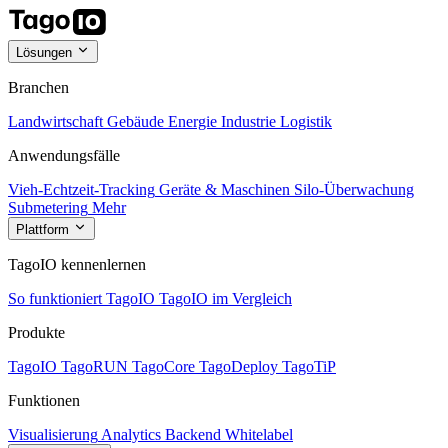
Lösungen
Branchen
Landwirtschaft
Gebäude
Energie
Industrie
Logistik
Anwendungsfälle
Vieh-Echtzeit-Tracking
Geräte & Maschinen
Silo-Überwachung
Submetering
Mehr
Plattform
TagoIO kennenlernen
So funktioniert TagoIO
TagoIO im Vergleich
Produkte
TagoIO
TagoRUN
TagoCore
TagoDeploy
TagoTiP
Funktionen
Visualisierung
Analytics
Backend
Whitelabel