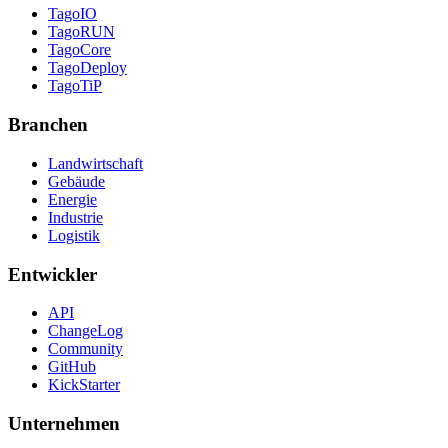
TagoIO
TagoRUN
TagoCore
TagoDeploy
TagoTiP
Branchen
Landwirtschaft
Gebäude
Energie
Industrie
Logistik
Entwickler
API
ChangeLog
Community
GitHub
KickStarter
Unternehmen