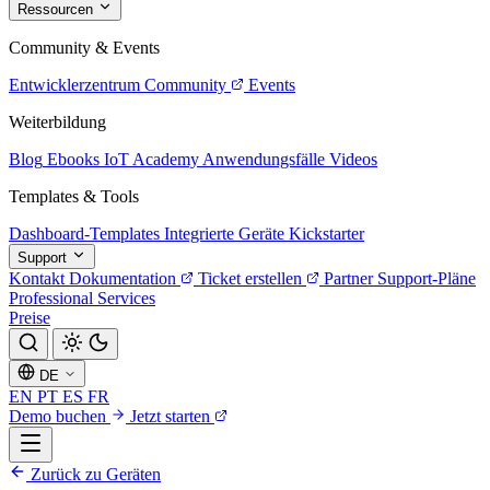
Ressourcen
Community & Events
Entwicklerzentrum
Community
Events
Weiterbildung
Blog
Ebooks
IoT Academy
Anwendungsfälle
Videos
Templates & Tools
Dashboard-Templates
Integrierte Geräte
Kickstarter
Support
Kontakt
Dokumentation
Ticket erstellen
Partner
Support-Pläne
Professional Services
Preise
DE
EN
PT
ES
FR
Demo buchen
Jetzt starten
Zurück zu Geräten