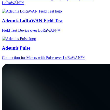
LoRaWAN™
Adeunis LoRaWAN Field Test
Field Test Device over LoRaWAN™
Adeunis Pulse
Connection for Meters with Pulse over LoRaWAN™