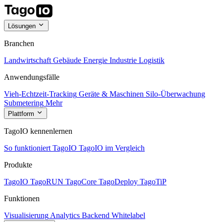
Lösungen
Branchen
Landwirtschaft
Gebäude
Energie
Industrie
Logistik
Anwendungsfälle
Vieh-Echtzeit-Tracking
Geräte & Maschinen
Silo-Überwachung
Submetering
Mehr
Plattform
TagoIO kennenlernen
So funktioniert TagoIO
TagoIO im Vergleich
Produkte
TagoIO
TagoRUN
TagoCore
TagoDeploy
TagoTiP
Funktionen
Visualisierung
Analytics
Backend
Whitelabel