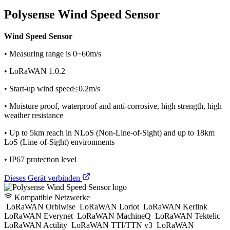
Polysense Wind Speed Sensor
Wind Speed Sensor
• Measuring range is 0~60m/s
• LoRaWAN 1.0.2
• Start-up wind speed≤0.2m/s
• Moisture proof, waterproof and anti-corrosive, high strength, high
weather resistance
• Up to 5km reach in NLoS (Non-Line-of-Sight) and up to 18km
LoS (Line-of-Sight) environments
• IP67 protection level
Dieses Gerät verbinden
Kompatible Netzwerke
LoRaWAN Orbiwise
LoRaWAN Loriot
LoRaWAN Kerlink
LoRaWAN Everynet
LoRaWAN MachineQ
LoRaWAN Tektelic
LoRaWAN Actility
LoRaWAN TTI/TTN v3
LoRaWAN