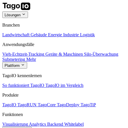
Lösungen
Branchen
Landwirtschaft
Gebäude
Energie
Industrie
Logistik
Anwendungsfälle
Vieh-Echtzeit-Tracking
Geräte & Maschinen
Silo-Überwachung
Submetering
Mehr
Plattform
TagoIO kennenlernen
So funktioniert TagoIO
TagoIO im Vergleich
Produkte
TagoIO
TagoRUN
TagoCore
TagoDeploy
TagoTiP
Funktionen
Visualisierung
Analytics
Backend
Whitelabel