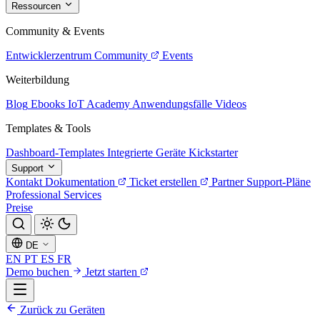
Ressourcen
Community & Events
Entwicklerzentrum
Community
Events
Weiterbildung
Blog
Ebooks
IoT Academy
Anwendungsfälle
Videos
Templates & Tools
Dashboard-Templates
Integrierte Geräte
Kickstarter
Support
Kontakt
Dokumentation
Ticket erstellen
Partner
Support-Pläne
Professional Services
Preise
DE
EN
PT
ES
FR
Demo buchen
Jetzt starten
Zurück zu Geräten