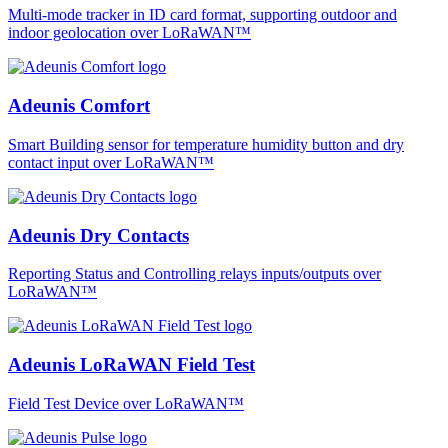
Multi-mode tracker in ID card format, supporting outdoor and
indoor geolocation over LoRaWAN™
Adeunis Comfort
Smart Building sensor for temperature humidity button and dry
contact input over LoRaWAN™
Adeunis Dry Contacts
Reporting Status and Controlling relays inputs/outputs over
LoRaWAN™
Adeunis LoRaWAN Field Test
Field Test Device over LoRaWAN™