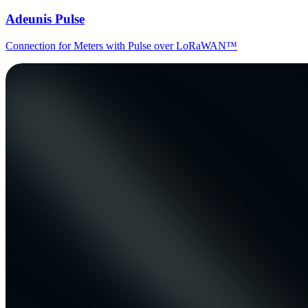
Adeunis Pulse
Connection for Meters with Pulse over LoRaWAN™