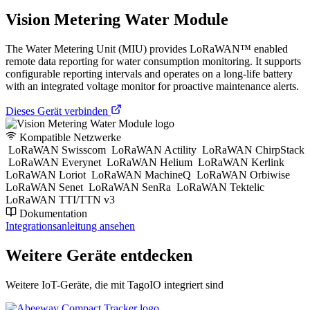
Vision Metering Water Module
The Water Metering Unit (MIU) provides LoRaWAN™ enabled
remote data reporting for water consumption monitoring. It supports
configurable reporting intervals and operates on a long-life battery
with an integrated voltage monitor for proactive maintenance alerts.
Dieses Gerät verbinden
Kompatible Netzwerke
LoRaWAN Swisscom
LoRaWAN Actility
LoRaWAN ChirpStack
LoRaWAN Everynet
LoRaWAN Helium
LoRaWAN Kerlink
LoRaWAN Loriot
LoRaWAN MachineQ
LoRaWAN Orbiwise
LoRaWAN Senet
LoRaWAN SenRa
LoRaWAN Tektelic
LoRaWAN TTI/TTN v3
Dokumentation
Integrationsanleitung ansehen
Weitere Geräte entdecken
Weitere IoT-Geräte, die mit TagoIO integriert sind