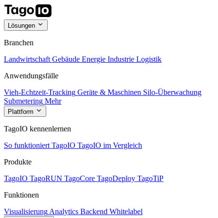
Lösungen
Branchen
Landwirtschaft
Gebäude
Energie
Industrie
Logistik
Anwendungsfälle
Vieh-Echtzeit-Tracking
Geräte & Maschinen
Silo-Überwachung
Submetering
Mehr
Plattform
TagoIO kennenlernen
So funktioniert TagoIO
TagoIO im Vergleich
Produkte
TagoIO
TagoRUN
TagoCore
TagoDeploy
TagoTiP
Funktionen
Visualisierung
Analytics
Backend
Whitelabel