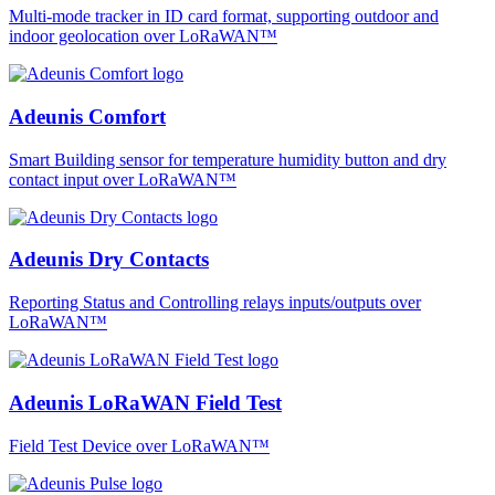
Multi-mode tracker in ID card format, supporting outdoor and
indoor geolocation over LoRaWAN™
Adeunis Comfort
Smart Building sensor for temperature humidity button and dry
contact input over LoRaWAN™
Adeunis Dry Contacts
Reporting Status and Controlling relays inputs/outputs over
LoRaWAN™
Adeunis LoRaWAN Field Test
Field Test Device over LoRaWAN™