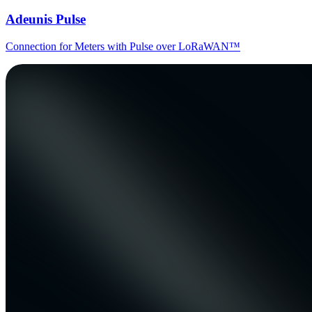
Adeunis Pulse
Connection for Meters with Pulse over LoRaWAN™