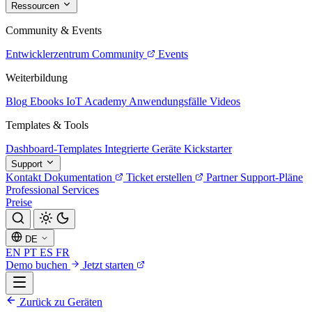
Ressourcen
Community & Events
Entwicklerzentrum
Community
Events
Weiterbildung
Blog
Ebooks
IoT Academy
Anwendungsfälle
Videos
Templates & Tools
Dashboard-Templates
Integrierte Geräte
Kickstarter
Support
Kontakt
Dokumentation
Ticket erstellen
Partner
Support-Pläne
Professional Services
Preise
DE
EN
PT
ES
FR
Demo buchen
Jetzt starten
Zurück zu Geräten