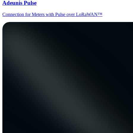
Adeunis Pulse
Connection for Meters with Pulse over LoRaWAN™