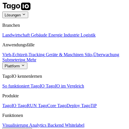
Lösungen
Branchen
Landwirtschaft
Gebäude
Energie
Industrie
Logistik
Anwendungsfälle
Vieh-Echtzeit-Tracking
Geräte & Maschinen
Silo-Überwachung
Submetering
Mehr
Plattform
TagoIO kennenlernen
So funktioniert TagoIO
TagoIO im Vergleich
Produkte
TagoIO
TagoRUN
TagoCore
TagoDeploy
TagoTiP
Funktionen
Visualisierung
Analytics
Backend
Whitelabel