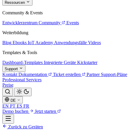
Ressourcen
Community & Events
Entwicklerzentrum
Community
Events
Weiterbildung
Blog
Ebooks
IoT Academy
Anwendungsfälle
Videos
Templates & Tools
Dashboard-Templates
Integrierte Geräte
Kickstarter
Support
Kontakt
Dokumentation
Ticket erstellen
Partner
Support-Pläne
Professional Services
Preise
DE
EN
PT
ES
FR
Demo buchen
Jetzt starten
Zurück zu Geräten