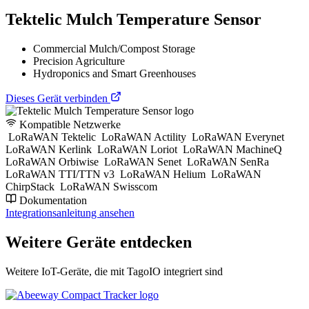
Tektelic Mulch Temperature Sensor
Commercial Mulch/Compost Storage
Precision Agriculture
Hydroponics and Smart Greenhouses
Dieses Gerät verbinden
Kompatible Netzwerke
LoRaWAN Tektelic
LoRaWAN Actility
LoRaWAN Everynet
LoRaWAN Kerlink
LoRaWAN Loriot
LoRaWAN MachineQ
LoRaWAN Orbiwise
LoRaWAN Senet
LoRaWAN SenRa
LoRaWAN TTI/TTN v3
LoRaWAN Helium
LoRaWAN
ChirpStack
LoRaWAN Swisscom
Dokumentation
Integrationsanleitung ansehen
Weitere Geräte entdecken
Weitere IoT-Geräte, die mit TagoIO integriert sind