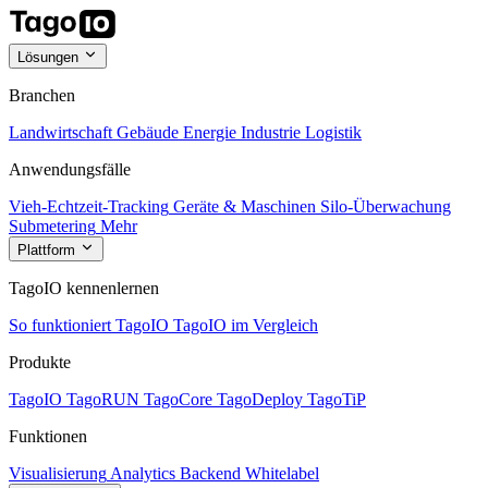
Lösungen
Branchen
Landwirtschaft
Gebäude
Energie
Industrie
Logistik
Anwendungsfälle
Vieh-Echtzeit-Tracking
Geräte & Maschinen
Silo-Überwachung
Submetering
Mehr
Plattform
TagoIO kennenlernen
So funktioniert TagoIO
TagoIO im Vergleich
Produkte
TagoIO
TagoRUN
TagoCore
TagoDeploy
TagoTiP
Funktionen
Visualisierung
Analytics
Backend
Whitelabel