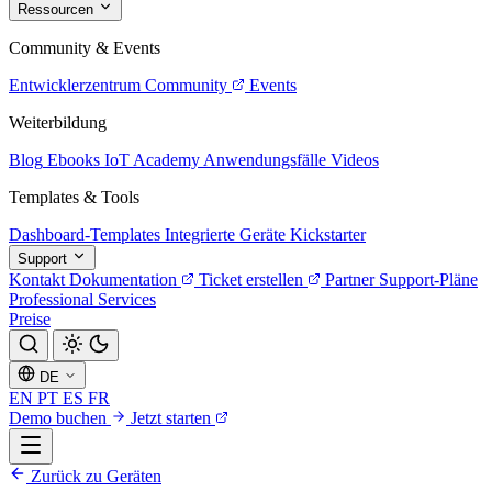
Ressourcen
Community & Events
Entwicklerzentrum
Community
Events
Weiterbildung
Blog
Ebooks
IoT Academy
Anwendungsfälle
Videos
Templates & Tools
Dashboard-Templates
Integrierte Geräte
Kickstarter
Support
Kontakt
Dokumentation
Ticket erstellen
Partner
Support-Pläne
Professional Services
Preise
DE
EN
PT
ES
FR
Demo buchen
Jetzt starten
Zurück zu Geräten