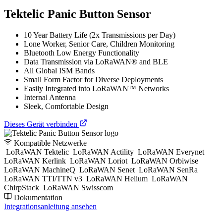
Tektelic Panic Button Sensor
10 Year Battery Life (2x Transmissions per Day)
Lone Worker, Senior Care, Children Monitoring
Bluetooth Low Energy Functionality
Data Transmission via LoRaWAN® and BLE
All Global ISM Bands
Small Form Factor for Diverse Deployments
Easily Integrated into LoRaWAN™ Networks
Internal Antenna
Sleek, Comfortable Design
Dieses Gerät verbinden
Kompatible Netzwerke
LoRaWAN Tektelic
LoRaWAN Actility
LoRaWAN Everynet
LoRaWAN Kerlink
LoRaWAN Loriot
LoRaWAN Orbiwise
LoRaWAN MachineQ
LoRaWAN Senet
LoRaWAN SenRa
LoRaWAN TTI/TTN v3
LoRaWAN Helium
LoRaWAN
ChirpStack
LoRaWAN Swisscom
Dokumentation
Integrationsanleitung ansehen