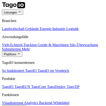
Lösungen
Branchen
Landwirtschaft
Gebäude
Energie
Industrie
Logistik
Anwendungsfälle
Vieh-Echtzeit-Tracking
Geräte & Maschinen
Silo-Überwachung
Submetering
Mehr
Plattform
TagoIO kennenlernen
So funktioniert TagoIO
TagoIO im Vergleich
Produkte
TagoIO
TagoRUN
TagoCore
TagoDeploy
TagoTiP
Funktionen
Visualisierung
Analytics
Backend
Whitelabel