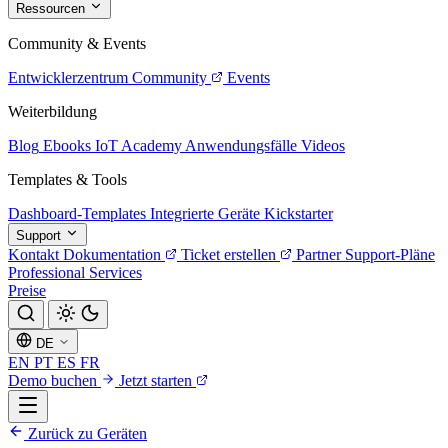
Ressourcen
Community & Events
Entwicklerzentrum
Community
Events
Weiterbildung
Blog
Ebooks
IoT Academy
Anwendungsfälle
Videos
Templates & Tools
Dashboard-Templates
Integrierte Geräte
Kickstarter
Support
Kontakt
Dokumentation
Ticket erstellen
Partner
Support-Pläne
Professional Services
Preise
DE
EN
PT
ES
FR
Demo buchen
Jetzt starten
Zurück zu Geräten