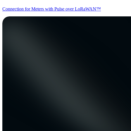
Connection for Meters with Pulse over LoRaWAN™