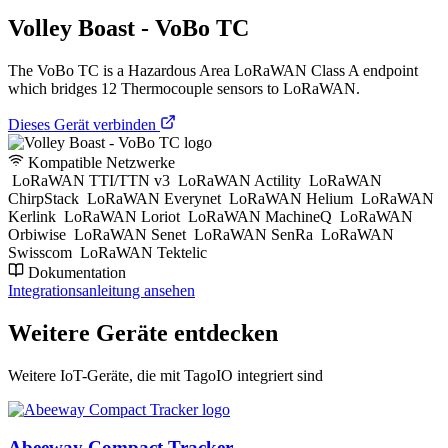
Volley Boast - VoBo TC
The VoBo TC is a Hazardous Area LoRaWAN Class A endpoint
which bridges 12 Thermocouple sensors to LoRaWAN.
Dieses Gerät verbinden
Kompatible Netzwerke
LoRaWAN TTI/TTN v3
LoRaWAN Actility
LoRaWAN
ChirpStack
LoRaWAN Everynet
LoRaWAN Helium
LoRaWAN
Kerlink
LoRaWAN Loriot
LoRaWAN MachineQ
LoRaWAN
Orbiwise
LoRaWAN Senet
LoRaWAN SenRa
LoRaWAN
Swisscom
LoRaWAN Tektelic
Dokumentation
Integrationsanleitung ansehen
Weitere Geräte entdecken
Weitere IoT-Geräte, die mit TagoIO integriert sind
Abeeway Compact Tracker