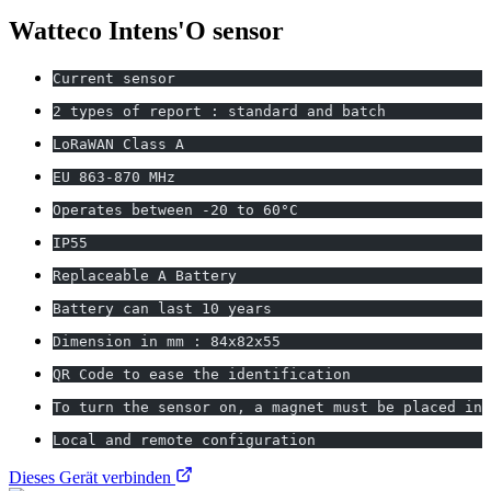
Watteco Intens'O sensor
Current sensor
2 types of report : standard and batch
LoRaWAN Class A
EU 863-870 MHz
Operates between -20 to 60°C
IP55
Replaceable A Battery
Battery can last 10 years
Dimension in mm : 84x82x55
QR Code to ease the identification
To turn the sensor on, a magnet must be placed in 
Local and remote configuration
Dieses Gerät verbinden