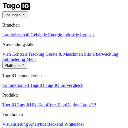
Lösungen
Branchen
Landwirtschaft
Gebäude
Energie
Industrie
Logistik
Anwendungsfälle
Vieh-Echtzeit-Tracking
Geräte & Maschinen
Silo-Überwachung
Submetering
Mehr
Plattform
TagoIO kennenlernen
So funktioniert TagoIO
TagoIO im Vergleich
Produkte
TagoIO
TagoRUN
TagoCore
TagoDeploy
TagoTiP
Funktionen
Visualisierung
Analytics
Backend
Whitelabel