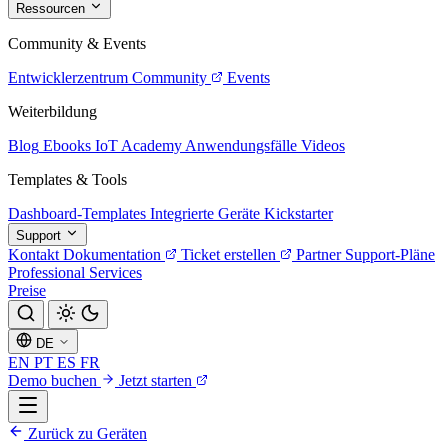
Ressourcen
Community & Events
Entwicklerzentrum
Community
Events
Weiterbildung
Blog
Ebooks
IoT Academy
Anwendungsfälle
Videos
Templates & Tools
Dashboard-Templates
Integrierte Geräte
Kickstarter
Support
Kontakt
Dokumentation
Ticket erstellen
Partner
Support-Pläne
Professional Services
Preise
DE
EN
PT
ES
FR
Demo buchen
Jetzt starten
Zurück zu Geräten