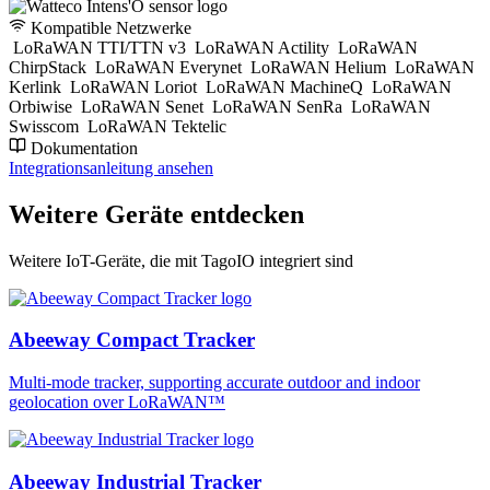
Kompatible Netzwerke
LoRaWAN TTI/TTN v3
LoRaWAN Actility
LoRaWAN
ChirpStack
LoRaWAN Everynet
LoRaWAN Helium
LoRaWAN
Kerlink
LoRaWAN Loriot
LoRaWAN MachineQ
LoRaWAN
Orbiwise
LoRaWAN Senet
LoRaWAN SenRa
LoRaWAN
Swisscom
LoRaWAN Tektelic
Dokumentation
Integrationsanleitung ansehen
Weitere Geräte entdecken
Weitere IoT-Geräte, die mit TagoIO integriert sind
Abeeway Compact Tracker
Multi-mode tracker, supporting accurate outdoor and indoor
geolocation over LoRaWAN™
Abeeway Industrial Tracker