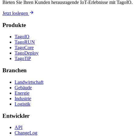
Bieten Sie Ihren Kunden herausragende IoT-Erlebnisse mit TagoIO.
Jetzt loslegen
Produkte
TagoIO
TagoRUN
TagoCore
TagoDeploy
TagoTiP
Branchen
Landwirtschaft
Gebäude
Energie
Industrie
Logistik
Entwickler
API
ChangeLog