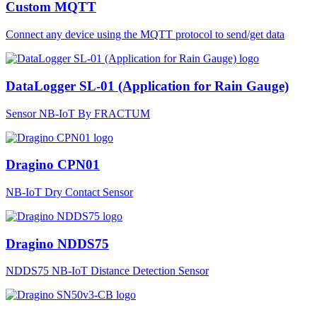
Custom MQTT
Connect any device using the MQTT protocol to send/get data
DataLogger SL-01 (Application for Rain Gauge)
Sensor NB-IoT By FRACTUM
Dragino CPN01
NB-IoT Dry Contact Sensor
Dragino NDDS75
NDDS75 NB-IoT Distance Detection Sensor