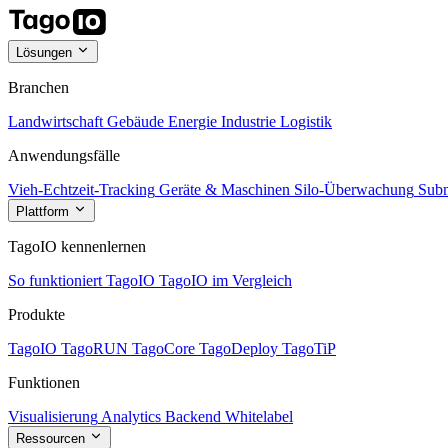
Lösungen
Branchen
Landwirtschaft
Gebäude
Energie
Industrie
Logistik
Anwendungsfälle
Vieh-Echtzeit-Tracking
Geräte & Maschinen
Silo-Überwachung
Subm
Plattform
TagoIO kennenlernen
So funktioniert TagoIO
TagoIO im Vergleich
Produkte
TagoIO
TagoRUN
TagoCore
TagoDeploy
TagoTiP
Funktionen
Visualisierung
Analytics
Backend
Whitelabel
Ressourcen