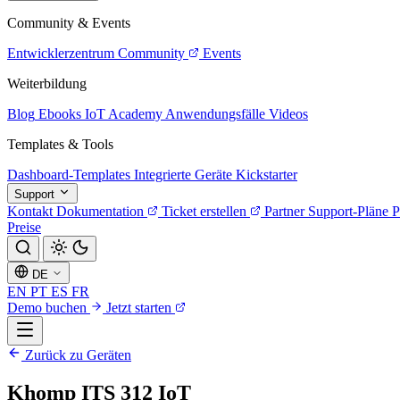
Community & Events
Entwicklerzentrum
Community
Events
Weiterbildung
Blog
Ebooks
IoT Academy
Anwendungsfälle
Videos
Templates & Tools
Dashboard-Templates
Integrierte Geräte
Kickstarter
Support
Kontakt
Dokumentation
Ticket erstellen
Partner
Support-Pläne
P
Preise
DE
EN
PT
ES
FR
Demo buchen
Jetzt starten
Zurück zu Geräten
Khomp ITS 312 IoT