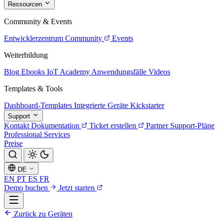
Ressourcen
Community & Events
Entwicklerzentrum
Community
Events
Weiterbildung
Blog
Ebooks
IoT Academy
Anwendungsfälle
Videos
Templates & Tools
Dashboard-Templates
Integrierte Geräte
Kickstarter
Support
Kontakt
Dokumentation
Ticket erstellen
Partner
Support-Pläne
Professional Services
Preise
DE
EN
PT
ES
FR
Demo buchen
Jetzt starten
Zurück zu Geräten