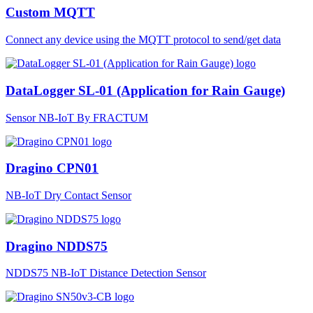
Custom MQTT
Connect any device using the MQTT protocol to send/get data
DataLogger SL-01 (Application for Rain Gauge)
Sensor NB-IoT By FRACTUM
Dragino CPN01
NB-IoT Dry Contact Sensor
Dragino NDDS75
NDDS75 NB-IoT Distance Detection Sensor