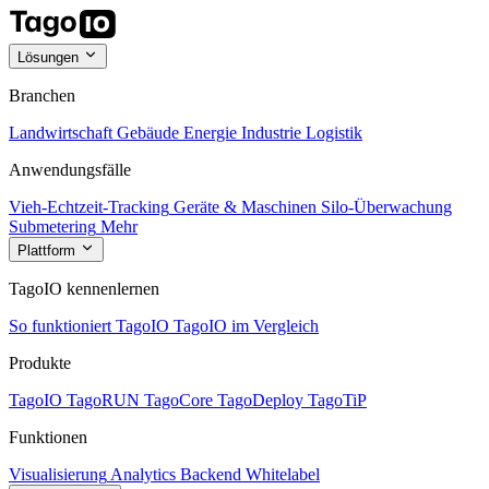
Lösungen
Branchen
Landwirtschaft
Gebäude
Energie
Industrie
Logistik
Anwendungsfälle
Vieh-Echtzeit-Tracking
Geräte & Maschinen
Silo-Überwachung
Submetering
Mehr
Plattform
TagoIO kennenlernen
So funktioniert TagoIO
TagoIO im Vergleich
Produkte
TagoIO
TagoRUN
TagoCore
TagoDeploy
TagoTiP
Funktionen
Visualisierung
Analytics
Backend
Whitelabel