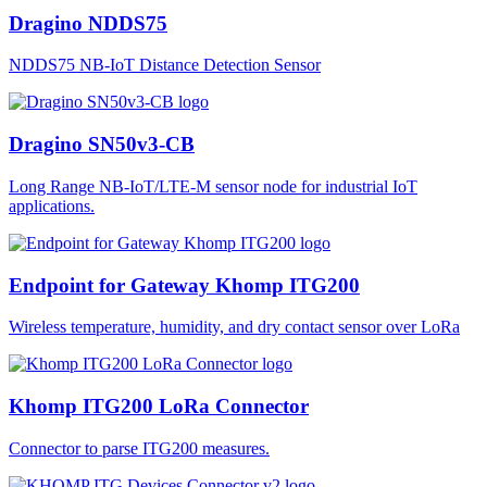
Dragino NDDS75
NDDS75 NB-IoT Distance Detection Sensor
Dragino SN50v3-CB
Long Range NB-IoT/LTE-M sensor node for industrial IoT
applications.
Endpoint for Gateway Khomp ITG200
Wireless temperature, humidity, and dry contact sensor over LoRa
Khomp ITG200 LoRa Connector
Connector to parse ITG200 measures.