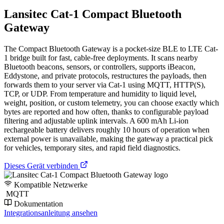
Lansitec Cat-1 Compact Bluetooth
Gateway
The Compact Bluetooth Gateway is a pocket-size BLE to LTE Cat-
1 bridge built for fast, cable-free deployments. It scans nearby
Bluetooth beacons, sensors, or controllers, supports iBeacon,
Eddystone, and private protocols, restructures the payloads, then
forwards them to your server via Cat-1 using MQTT, HTTP(S),
TCP, or UDP. From temperature and humidity to liquid level,
weight, position, or custom telemetry, you can choose exactly which
bytes are reported and how often, thanks to configurable payload
filtering and adjustable uplink intervals. A 600 mAh Li-ion
rechargeable battery delivers roughly 10 hours of operation when
external power is unavailable, making the gateway a practical pick
for vehicles, temporary sites, and rapid field diagnostics.
Dieses Gerät verbinden
Kompatible Netzwerke
MQTT
Dokumentation
Integrationsanleitung ansehen