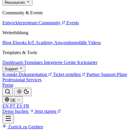
Ressourcen
Community & Events
Entwicklerzentrum
Community
Events
Weiterbildung
Blog
Ebooks
IoT Academy
Anwendungsfälle
Videos
Templates & Tools
Dashboard-Templates
Integrierte Geräte
Kickstarter
Support
Kontakt
Dokumentation
Ticket erstellen
Partner
Support-Pläne
Professional Services
Preise
DE
EN
PT
ES
FR
Demo buchen
Jetzt starten
Zurück zu Geräten