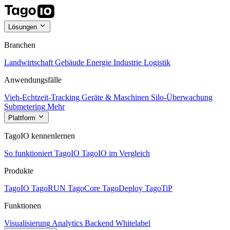
Lösungen
Branchen
Landwirtschaft
Gebäude
Energie
Industrie
Logistik
Anwendungsfälle
Vieh-Echtzeit-Tracking
Geräte & Maschinen
Silo-Überwachung
Submetering
Mehr
Plattform
TagoIO kennenlernen
So funktioniert TagoIO
TagoIO im Vergleich
Produkte
TagoIO
TagoRUN
TagoCore
TagoDeploy
TagoTiP
Funktionen
Visualisierung
Analytics
Backend
Whitelabel