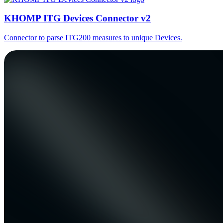
KHOMP ITG Devices Connector v2
Connector to parse ITG200 measures to unique Devices.