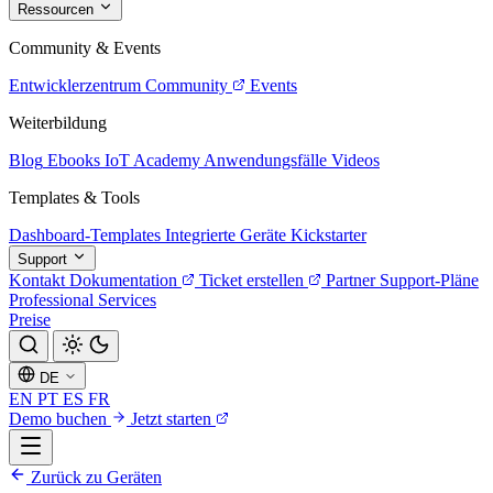
Ressourcen
Community & Events
Entwicklerzentrum
Community
Events
Weiterbildung
Blog
Ebooks
IoT Academy
Anwendungsfälle
Videos
Templates & Tools
Dashboard-Templates
Integrierte Geräte
Kickstarter
Support
Kontakt
Dokumentation
Ticket erstellen
Partner
Support-Pläne
Professional Services
Preise
DE
EN
PT
ES
FR
Demo buchen
Jetzt starten
Zurück zu Geräten