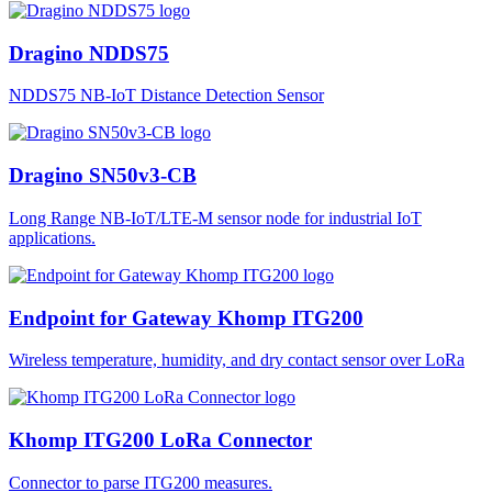
Dragino NDDS75
NDDS75 NB-IoT Distance Detection Sensor
Dragino SN50v3-CB
Long Range NB-IoT/LTE-M sensor node for industrial IoT
applications.
Endpoint for Gateway Khomp ITG200
Wireless temperature, humidity, and dry contact sensor over LoRa
Khomp ITG200 LoRa Connector
Connector to parse ITG200 measures.