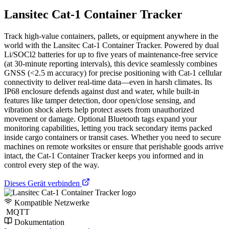
Lansitec Cat-1 Container Tracker
Track high-value containers, pallets, or equipment anywhere in the
world with the Lansitec Cat-1 Container Tracker. Powered by dual
Li/SOCl2 batteries for up to five years of maintenance-free service
(at 30-minute reporting intervals), this device seamlessly combines
GNSS (<2.5 m accuracy) for precise positioning with Cat-1 cellular
connectivity to deliver real-time data—even in harsh climates. Its
IP68 enclosure defends against dust and water, while built-in
features like tamper detection, door open/close sensing, and
vibration shock alerts help protect assets from unauthorized
movement or damage. Optional Bluetooth tags expand your
monitoring capabilities, letting you track secondary items packed
inside cargo containers or transit cases. Whether you need to secure
machines on remote worksites or ensure that perishable goods arrive
intact, the Cat-1 Container Tracker keeps you informed and in
control every step of the way.
Dieses Gerät verbinden
Kompatible Netzwerke
MQTT
Dokumentation