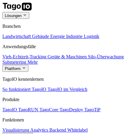
Lösungen
Branchen
Landwirtschaft
Gebäude
Energie
Industrie
Logistik
Anwendungsfälle
Vieh-Echtzeit-Tracking
Geräte & Maschinen
Silo-Überwachung
Submetering
Mehr
Plattform
TagoIO kennenlernen
So funktioniert TagoIO
TagoIO im Vergleich
Produkte
TagoIO
TagoRUN
TagoCore
TagoDeploy
TagoTiP
Funktionen
Visualisierung
Analytics
Backend
Whitelabel