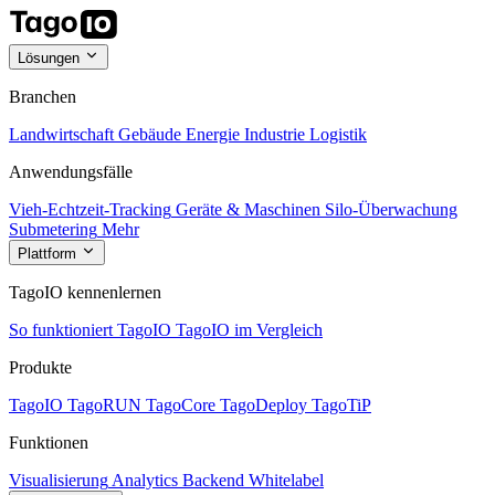
Lösungen
Branchen
Landwirtschaft
Gebäude
Energie
Industrie
Logistik
Anwendungsfälle
Vieh-Echtzeit-Tracking
Geräte & Maschinen
Silo-Überwachung
Submetering
Mehr
Plattform
TagoIO kennenlernen
So funktioniert TagoIO
TagoIO im Vergleich
Produkte
TagoIO
TagoRUN
TagoCore
TagoDeploy
TagoTiP
Funktionen
Visualisierung
Analytics
Backend
Whitelabel