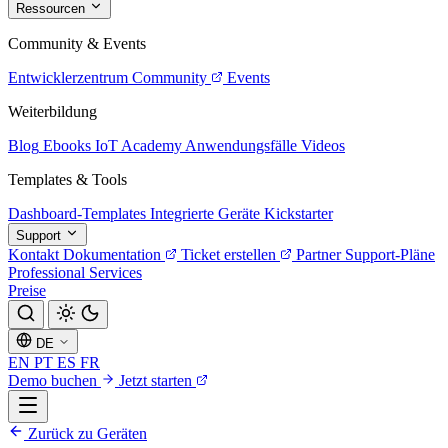
Ressourcen
Community & Events
Entwicklerzentrum
Community
Events
Weiterbildung
Blog
Ebooks
IoT Academy
Anwendungsfälle
Videos
Templates & Tools
Dashboard-Templates
Integrierte Geräte
Kickstarter
Support
Kontakt
Dokumentation
Ticket erstellen
Partner
Support-Pläne
Professional Services
Preise
DE
EN
PT
ES
FR
Demo buchen
Jetzt starten
Zurück zu Geräten