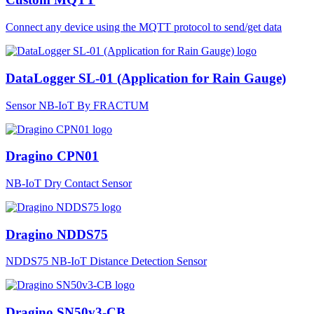
Connect any device using the MQTT protocol to send/get data
DataLogger SL-01 (Application for Rain Gauge)
Sensor NB-IoT By FRACTUM
Dragino CPN01
NB-IoT Dry Contact Sensor
Dragino NDDS75
NDDS75 NB-IoT Distance Detection Sensor
Dragino SN50v3-CB