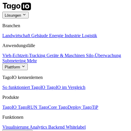
Lösungen
Branchen
Landwirtschaft
Gebäude
Energie
Industrie
Logistik
Anwendungsfälle
Vieh-Echtzeit-Tracking
Geräte & Maschinen
Silo-Überwachung
Submetering
Mehr
Plattform
TagoIO kennenlernen
So funktioniert TagoIO
TagoIO im Vergleich
Produkte
TagoIO
TagoRUN
TagoCore
TagoDeploy
TagoTiP
Funktionen
Visualisierung
Analytics
Backend
Whitelabel