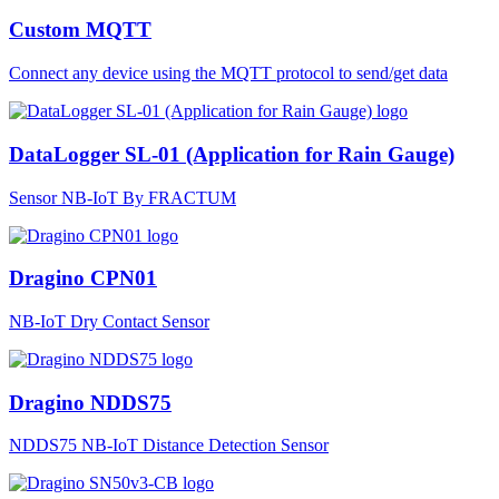
Custom MQTT
Connect any device using the MQTT protocol to send/get data
DataLogger SL-01 (Application for Rain Gauge)
Sensor NB-IoT By FRACTUM
Dragino CPN01
NB-IoT Dry Contact Sensor
Dragino NDDS75
NDDS75 NB-IoT Distance Detection Sensor