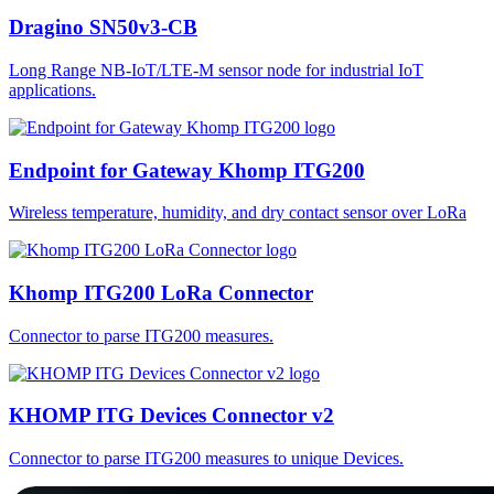
Dragino SN50v3-CB
Long Range NB-IoT/LTE-M sensor node for industrial IoT
applications.
Endpoint for Gateway Khomp ITG200
Wireless temperature, humidity, and dry contact sensor over LoRa
Khomp ITG200 LoRa Connector
Connector to parse ITG200 measures.
KHOMP ITG Devices Connector v2
Connector to parse ITG200 measures to unique Devices.