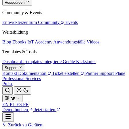
Ressourcen
Community & Events
Entwicklerzentrum
Community
Events
Weiterbildung
Blog
Ebooks
IoT Academy
Anwendungsfälle
Videos
Templates & Tools
Dashboard-Templates
Integrierte Geräte
Kickstarter
Support
Kontakt
Dokumentation
Ticket erstellen
Partner
Support-Pläne
Professional Services
Preise
DE
EN
PT
ES
FR
Demo buchen
Jetzt starten
Zurück zu Geräten