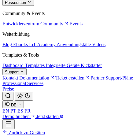
Ressourcen
Community & Events
Entwicklerzentrum
Community
Events
Weiterbildung
Blog
Ebooks
IoT Academy
Anwendungsfälle
Videos
Templates & Tools
Dashboard-Templates
Integrierte Geräte
Kickstarter
Support
Kontakt
Dokumentation
Ticket erstellen
Partner
Support-Pläne
Professional Services
Preise
DE
EN
PT
ES
FR
Demo buchen
Jetzt starten
Zurück zu Geräten