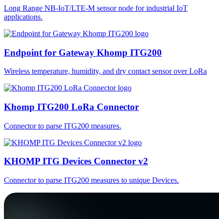
Long Range NB-IoT/LTE-M sensor node for industrial IoT
applications.
Endpoint for Gateway Khomp ITG200
Wireless temperature, humidity, and dry contact sensor over LoRa
Khomp ITG200 LoRa Connector
Connector to parse ITG200 measures.
KHOMP ITG Devices Connector v2
Connector to parse ITG200 measures to unique Devices.