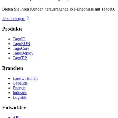
Bieten Sie Ihren Kunden herausragende IoT-Erlebnisse mit TagoIO.
Jetzt loslegen
Produkte
TagoIO
TagoRUN
TagoCore
TagoDeploy
TagoTiP
Branchen
Landwirtschaft
Gebäude
Energie
Industrie
Logistik
Entwickler
API