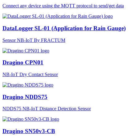
Connect any device using the MQTT protocol to send/get data
DataLogger SL-01 (Application for Rain Gauge)
Sensor NB-IoT By FRACTUM
Dragino CPN01
NB-IoT Dry Contact Sensor
Dragino NDDS75
NDDS75 NB-IoT Distance Detection Sensor
Dragino SN50v3-CB