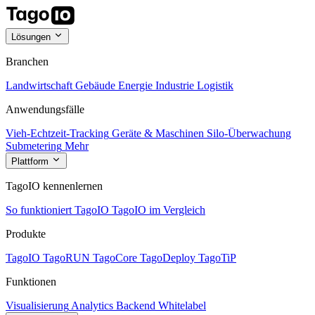
Lösungen
Branchen
Landwirtschaft
Gebäude
Energie
Industrie
Logistik
Anwendungsfälle
Vieh-Echtzeit-Tracking
Geräte & Maschinen
Silo-Überwachung
Submetering
Mehr
Plattform
TagoIO kennenlernen
So funktioniert TagoIO
TagoIO im Vergleich
Produkte
TagoIO
TagoRUN
TagoCore
TagoDeploy
TagoTiP
Funktionen
Visualisierung
Analytics
Backend
Whitelabel