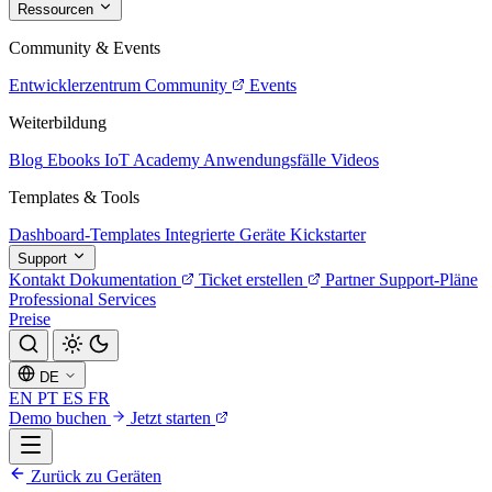
Ressourcen
Community & Events
Entwicklerzentrum
Community
Events
Weiterbildung
Blog
Ebooks
IoT Academy
Anwendungsfälle
Videos
Templates & Tools
Dashboard-Templates
Integrierte Geräte
Kickstarter
Support
Kontakt
Dokumentation
Ticket erstellen
Partner
Support-Pläne
Professional Services
Preise
DE
EN
PT
ES
FR
Demo buchen
Jetzt starten
Zurück zu Geräten