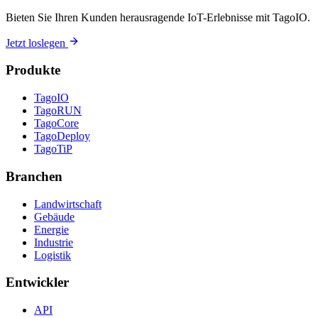
Bieten Sie Ihren Kunden herausragende IoT-Erlebnisse mit TagoIO.
Jetzt loslegen
Produkte
TagoIO
TagoRUN
TagoCore
TagoDeploy
TagoTiP
Branchen
Landwirtschaft
Gebäude
Energie
Industrie
Logistik
Entwickler
API