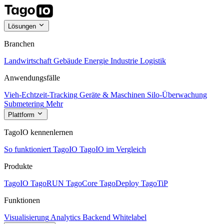
Lösungen
Branchen
Landwirtschaft
Gebäude
Energie
Industrie
Logistik
Anwendungsfälle
Vieh-Echtzeit-Tracking
Geräte & Maschinen
Silo-Überwachung
Submetering
Mehr
Plattform
TagoIO kennenlernen
So funktioniert TagoIO
TagoIO im Vergleich
Produkte
TagoIO
TagoRUN
TagoCore
TagoDeploy
TagoTiP
Funktionen
Visualisierung
Analytics
Backend
Whitelabel