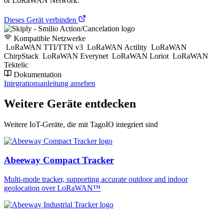
or LoRaWAN Network.
Dieses Gerät verbinden
Kompatible Netzwerke
LoRaWAN TTI/TTN v3
LoRaWAN Actility
LoRaWAN
ChirpStack
LoRaWAN Everynet
LoRaWAN Loriot
LoRaWAN
Tektelic
Dokumentation
Integrationsanleitung ansehen
Weitere Geräte entdecken
Weitere IoT-Geräte, die mit TagoIO integriert sind
Abeeway Compact Tracker
Multi-mode tracker, supporting accurate outdoor and indoor
geolocation over LoRaWAN™