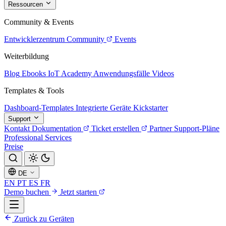
Ressourcen
Community & Events
Entwicklerzentrum
Community
Events
Weiterbildung
Blog
Ebooks
IoT Academy
Anwendungsfälle
Videos
Templates & Tools
Dashboard-Templates
Integrierte Geräte
Kickstarter
Support
Kontakt
Dokumentation
Ticket erstellen
Partner
Support-Pläne
Professional Services
Preise
DE
EN
PT
ES
FR
Demo buchen
Jetzt starten
Zurück zu Geräten