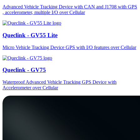
Advanced Vehicle Tracking Device with CAN and J1708 with GPS
, accelerometer, multiple I/O over Cellular
Queclink - GV55 Lite
Micro Vehicle Tracking Device GPS with I/O features over Cellular
Queclink - GV75
Waterproof Advanced Vehicle Tracking GPS Device with
Accelerometer over Cellular