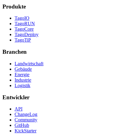
Produkte
TagoIO
TagoRUN
TagoCore
TagoDeploy
TagoTiP
Branchen
Landwirtschaft
Gebäude
Energie
Industrie
Logistik
Entwickler
API
ChangeLog
Community
GitHub
KickStarter