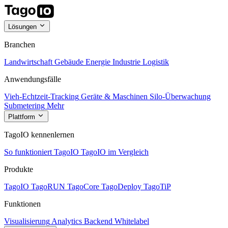
Lösungen
Branchen
Landwirtschaft
Gebäude
Energie
Industrie
Logistik
Anwendungsfälle
Vieh-Echtzeit-Tracking
Geräte & Maschinen
Silo-Überwachung
Submetering
Mehr
Plattform
TagoIO kennenlernen
So funktioniert TagoIO
TagoIO im Vergleich
Produkte
TagoIO
TagoRUN
TagoCore
TagoDeploy
TagoTiP
Funktionen
Visualisierung
Analytics
Backend
Whitelabel