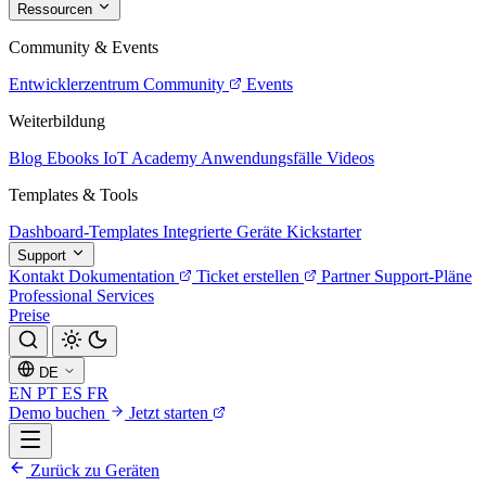
Ressourcen
Community & Events
Entwicklerzentrum
Community
Events
Weiterbildung
Blog
Ebooks
IoT Academy
Anwendungsfälle
Videos
Templates & Tools
Dashboard-Templates
Integrierte Geräte
Kickstarter
Support
Kontakt
Dokumentation
Ticket erstellen
Partner
Support-Pläne
Professional Services
Preise
DE
EN
PT
ES
FR
Demo buchen
Jetzt starten
Zurück zu Geräten