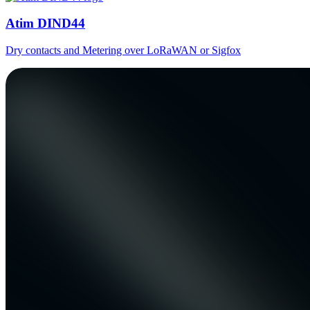
Atim DIND44
Dry contacts and Metering over LoRaWAN or Sigfox