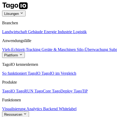
Lösungen
Branchen
Landwirtschaft
Gebäude
Energie
Industrie
Logistik
Anwendungsfälle
Vieh-Echtzeit-Tracking
Geräte & Maschinen
Silo-Überwachung
Subm
Plattform
TagoIO kennenlernen
So funktioniert TagoIO
TagoIO im Vergleich
Produkte
TagoIO
TagoRUN
TagoCore
TagoDeploy
TagoTiP
Funktionen
Visualisierung
Analytics
Backend
Whitelabel
Ressourcen