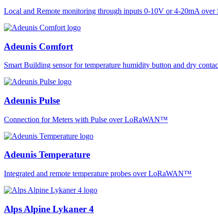
Local and Remote monitoring through inputs 0-10V or 4-20mA over 
Adeunis Comfort
Smart Building sensor for temperature humidity button and dry co
Adeunis Pulse
Connection for Meters with Pulse over LoRaWAN™
Adeunis Temperature
Integrated and remote temperature probes over LoRaWAN™
Alps Alpine Lykaner 4