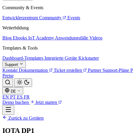
Community & Events
Entwicklerzentrum
Community
Events
Weiterbildung
Blog
Ebooks
IoT Academy
Anwendungsfälle
Videos
Templates & Tools
Dashboard-Templates
Integrierte Geräte
Kickstarter
Support
Kontakt
Dokumentation
Ticket erstellen
Partner
Support-Pläne
P
Preise
DE
EN
PT
ES
FR
Demo buchen
Jetzt starten
Zurück zu Geräten
IOTA DP1