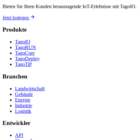
Bieten Sie Ihren Kunden herausragende IoT-Erlebnisse mit TagoIO.
Jetzt loslegen
Produkte
TagoIO
TagoRUN
TagoCore
TagoDeploy
TagoTiP
Branchen
Landwirtschaft
Gebäude
Energie
Industrie
Logistik
Entwickler
API