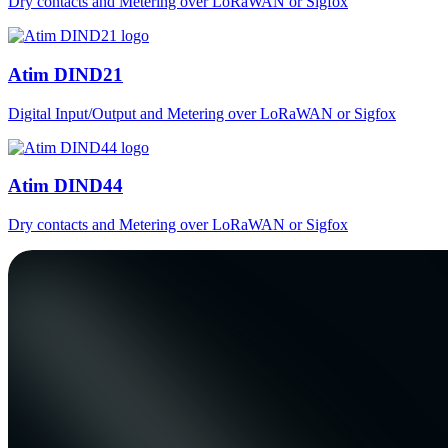
Dry contacts and Metering over LoRaWAN or Sigfox
Atim DIND21
Digital Input/Output and Metering over LoRaWAN or Sigfox
Atim DIND44
Dry contacts and Metering over LoRaWAN or Sigfox