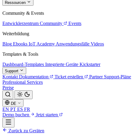
Ressourcen
Community & Events
Entwicklerzentrum
Community
Events
Weiterbildung
Blog
Ebooks
IoT Academy
Anwendungsfälle
Videos
Templates & Tools
Dashboard-Templates
Integrierte Geräte
Kickstarter
Support
Kontakt
Dokumentation
Ticket erstellen
Partner
Support-Pläne
Professional Services
Preise
DE
EN
PT
ES
FR
Demo buchen
Jetzt starten
Zurück zu Geräten