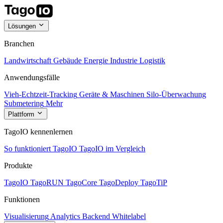
Lösungen
Branchen
Landwirtschaft
Gebäude
Energie
Industrie
Logistik
Anwendungsfälle
Vieh-Echtzeit-Tracking
Geräte & Maschinen
Silo-Überwachung
Submetering
Mehr
Plattform
TagoIO kennenlernen
So funktioniert TagoIO
TagoIO im Vergleich
Produkte
TagoIO
TagoRUN
TagoCore
TagoDeploy
TagoTiP
Funktionen
Visualisierung
Analytics
Backend
Whitelabel