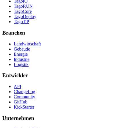
TagoIO
TagoRUN
TagoCore
TagoDeploy
TagoTiP
Branchen
Landwirtschaft
Gebäude
Energie
Industrie
Logistik
Entwickler
API
ChangeLog
Community
GitHub
KickStarter
Unternehmen