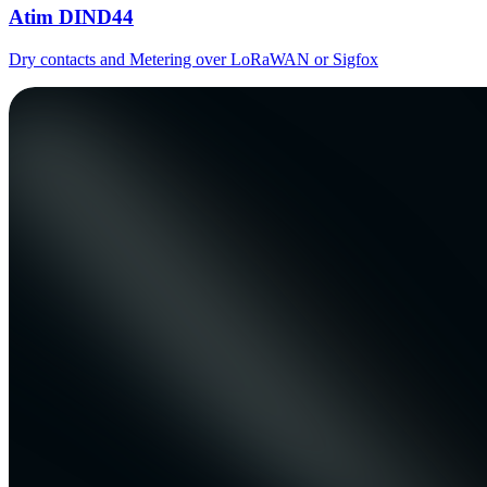
Atim DIND44
Dry contacts and Metering over LoRaWAN or Sigfox