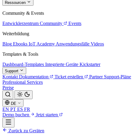
Ressourcen
Community & Events
Entwicklerzentrum
Community
Events
Weiterbildung
Blog
Ebooks
IoT Academy
Anwendungsfälle
Videos
Templates & Tools
Dashboard-Templates
Integrierte Geräte
Kickstarter
Support
Kontakt
Dokumentation
Ticket erstellen
Partner
Support-Pläne
Professional Services
Preise
DE
EN
PT
ES
FR
Demo buchen
Jetzt starten
Zurück zu Geräten