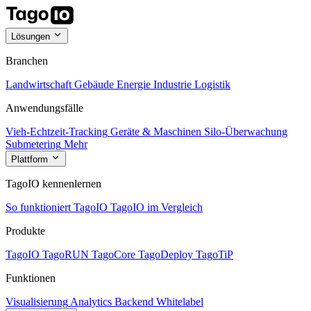
Lösungen
Branchen
Landwirtschaft
Gebäude
Energie
Industrie
Logistik
Anwendungsfälle
Vieh-Echtzeit-Tracking
Geräte & Maschinen
Silo-Überwachung
Submetering
Mehr
Plattform
TagoIO kennenlernen
So funktioniert TagoIO
TagoIO im Vergleich
Produkte
TagoIO
TagoRUN
TagoCore
TagoDeploy
TagoTiP
Funktionen
Visualisierung
Analytics
Backend
Whitelabel