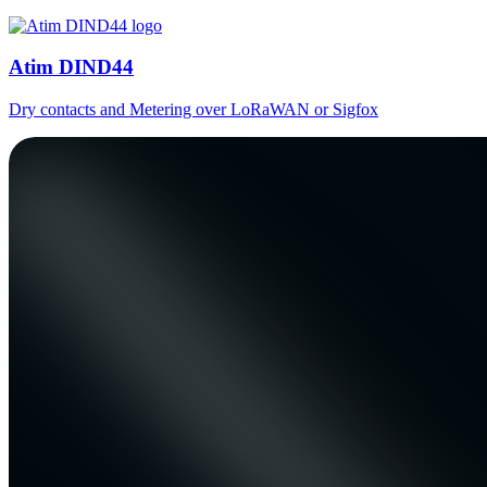
Atim DIND44
Dry contacts and Metering over LoRaWAN or Sigfox