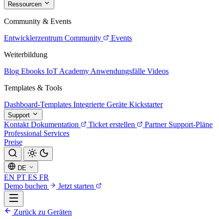
Ressourcen
Community & Events
Entwicklerzentrum
Community
Events
Weiterbildung
Blog
Ebooks
IoT Academy
Anwendungsfälle
Videos
Templates & Tools
Dashboard-Templates
Integrierte Geräte
Kickstarter
Support
Kontakt
Dokumentation
Ticket erstellen
Partner
Support-Pläne
Professional Services
Preise
DE
EN
PT
ES
FR
Demo buchen
Jetzt starten
Zurück zu Geräten