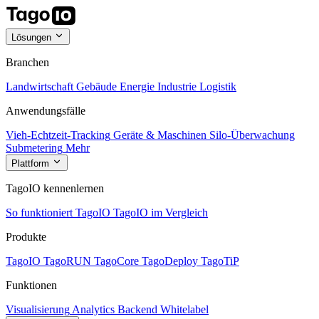
Lösungen
Branchen
Landwirtschaft
Gebäude
Energie
Industrie
Logistik
Anwendungsfälle
Vieh-Echtzeit-Tracking
Geräte & Maschinen
Silo-Überwachung
Submetering
Mehr
Plattform
TagoIO kennenlernen
So funktioniert TagoIO
TagoIO im Vergleich
Produkte
TagoIO
TagoRUN
TagoCore
TagoDeploy
TagoTiP
Funktionen
Visualisierung
Analytics
Backend
Whitelabel