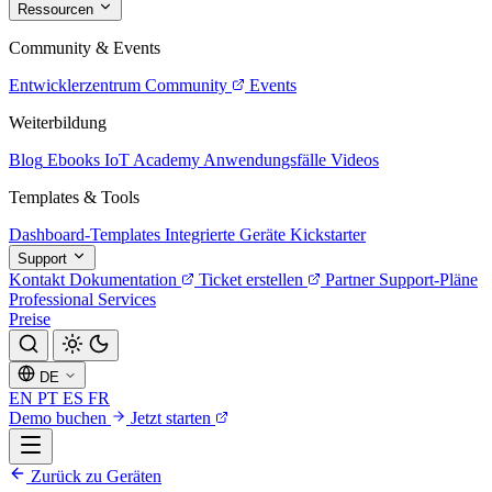
Ressourcen
Community & Events
Entwicklerzentrum
Community
Events
Weiterbildung
Blog
Ebooks
IoT Academy
Anwendungsfälle
Videos
Templates & Tools
Dashboard-Templates
Integrierte Geräte
Kickstarter
Support
Kontakt
Dokumentation
Ticket erstellen
Partner
Support-Pläne
Professional Services
Preise
DE
EN
PT
ES
FR
Demo buchen
Jetzt starten
Zurück zu Geräten