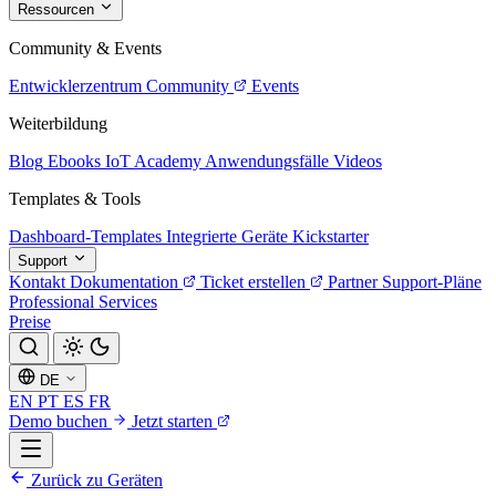
Ressourcen
Community & Events
Entwicklerzentrum
Community
Events
Weiterbildung
Blog
Ebooks
IoT Academy
Anwendungsfälle
Videos
Templates & Tools
Dashboard-Templates
Integrierte Geräte
Kickstarter
Support
Kontakt
Dokumentation
Ticket erstellen
Partner
Support-Pläne
Professional Services
Preise
DE
EN
PT
ES
FR
Demo buchen
Jetzt starten
Zurück zu Geräten