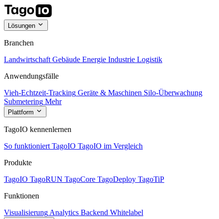
Lösungen
Branchen
Landwirtschaft
Gebäude
Energie
Industrie
Logistik
Anwendungsfälle
Vieh-Echtzeit-Tracking
Geräte & Maschinen
Silo-Überwachung
Submetering
Mehr
Plattform
TagoIO kennenlernen
So funktioniert TagoIO
TagoIO im Vergleich
Produkte
TagoIO
TagoRUN
TagoCore
TagoDeploy
TagoTiP
Funktionen
Visualisierung
Analytics
Backend
Whitelabel