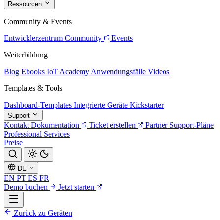
Ressourcen
Community & Events
Entwicklerzentrum
Community
Events
Weiterbildung
Blog
Ebooks
IoT Academy
Anwendungsfälle
Videos
Templates & Tools
Dashboard-Templates
Integrierte Geräte
Kickstarter
Support
Kontakt
Dokumentation
Ticket erstellen
Partner
Support-Pläne
Professional Services
Preise
DE
EN
PT
ES
FR
Demo buchen
Jetzt starten
Zurück zu Geräten