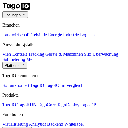
Lösungen
Branchen
Landwirtschaft
Gebäude
Energie
Industrie
Logistik
Anwendungsfälle
Vieh-Echtzeit-Tracking
Geräte & Maschinen
Silo-Überwachung
Submetering
Mehr
Plattform
TagoIO kennenlernen
So funktioniert TagoIO
TagoIO im Vergleich
Produkte
TagoIO
TagoRUN
TagoCore
TagoDeploy
TagoTiP
Funktionen
Visualisierung
Analytics
Backend
Whitelabel