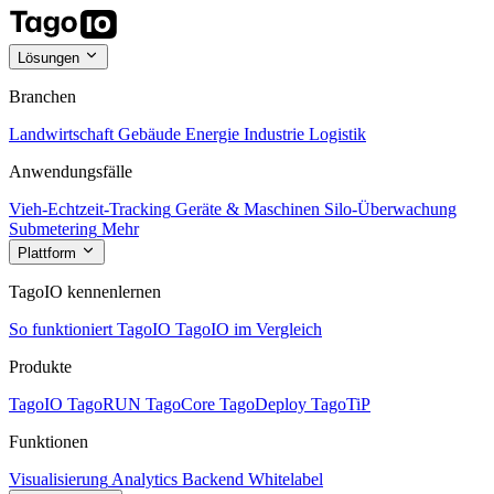
Lösungen
Branchen
Landwirtschaft
Gebäude
Energie
Industrie
Logistik
Anwendungsfälle
Vieh-Echtzeit-Tracking
Geräte & Maschinen
Silo-Überwachung
Submetering
Mehr
Plattform
TagoIO kennenlernen
So funktioniert TagoIO
TagoIO im Vergleich
Produkte
TagoIO
TagoRUN
TagoCore
TagoDeploy
TagoTiP
Funktionen
Visualisierung
Analytics
Backend
Whitelabel