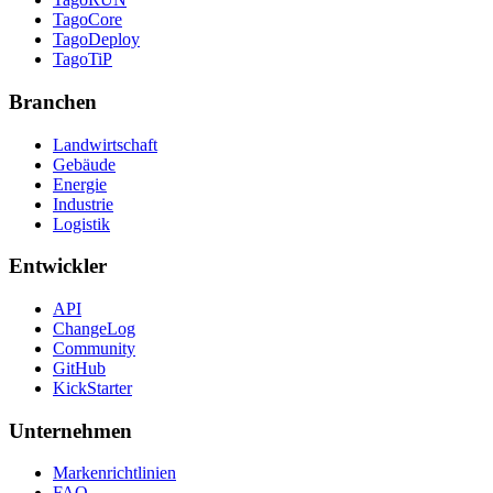
TagoCore
TagoDeploy
TagoTiP
Branchen
Landwirtschaft
Gebäude
Energie
Industrie
Logistik
Entwickler
API
ChangeLog
Community
GitHub
KickStarter
Unternehmen
Markenrichtlinien
FAQ