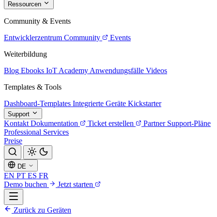
Ressourcen
Community & Events
Entwicklerzentrum
Community
Events
Weiterbildung
Blog
Ebooks
IoT Academy
Anwendungsfälle
Videos
Templates & Tools
Dashboard-Templates
Integrierte Geräte
Kickstarter
Support
Kontakt
Dokumentation
Ticket erstellen
Partner
Support-Pläne
Professional Services
Preise
DE
EN
PT
ES
FR
Demo buchen
Jetzt starten
Zurück zu Geräten