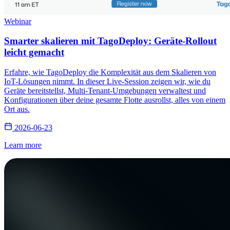
Webinar
Smarter skalieren mit TagoDeploy: Geräte-Rollout
leicht gemacht
Erfahre, wie TagoDeploy die Komplexität aus dem Skalieren von
IoT-Lösungen nimmt. In dieser Live-Session zeigen wir, wie du
Geräte bereitstellst, Multi-Tenant-Umgebungen verwaltest und
Konfigurationen über deine gesamte Flotte ausrollst, alles von einem
Ort aus.
2026-06-23
Learn more