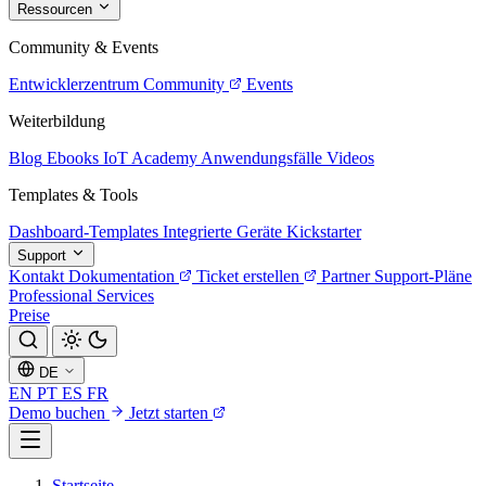
Ressourcen
Community & Events
Entwicklerzentrum
Community
Events
Weiterbildung
Blog
Ebooks
IoT Academy
Anwendungsfälle
Videos
Templates & Tools
Dashboard-Templates
Integrierte Geräte
Kickstarter
Support
Kontakt
Dokumentation
Ticket erstellen
Partner
Support-Pläne
Professional Services
Preise
DE
EN
PT
ES
FR
Demo buchen
Jetzt starten
Startseite