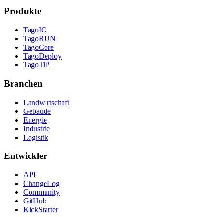
Produkte
TagoIO
TagoRUN
TagoCore
TagoDeploy
TagoTiP
Branchen
Landwirtschaft
Gebäude
Energie
Industrie
Logistik
Entwickler
API
ChangeLog
Community
GitHub
KickStarter