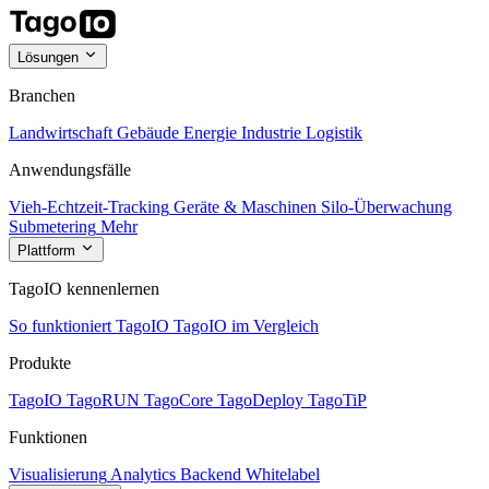
Lösungen
Branchen
Landwirtschaft
Gebäude
Energie
Industrie
Logistik
Anwendungsfälle
Vieh-Echtzeit-Tracking
Geräte & Maschinen
Silo-Überwachung
Submetering
Mehr
Plattform
TagoIO kennenlernen
So funktioniert TagoIO
TagoIO im Vergleich
Produkte
TagoIO
TagoRUN
TagoCore
TagoDeploy
TagoTiP
Funktionen
Visualisierung
Analytics
Backend
Whitelabel