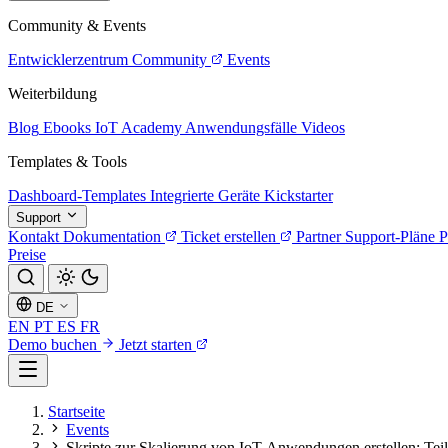
Community & Events
Entwicklerzentrum
Community
Events
Weiterbildung
Blog
Ebooks
IoT Academy
Anwendungsfälle
Videos
Templates & Tools
Dashboard-Templates
Integrierte Geräte
Kickstarter
Support
Kontakt
Dokumentation
Ticket erstellen
Partner
Support-Pläne
P
Preise
DE
EN
PT
ES
FR
Demo buchen
Jetzt starten
Startseite
Events
Skripte zur Skalierung von IoT-Anwendungen erstellen: Teil