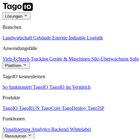
Lösungen
Branchen
Landwirtschaft
Gebäude
Energie
Industrie
Logistik
Anwendungsfälle
Vieh-Echtzeit-Tracking
Geräte & Maschinen
Silo-Überwachung
Subm
Plattform
TagoIO kennenlernen
So funktioniert TagoIO
TagoIO im Vergleich
Produkte
TagoIO
TagoRUN
TagoCore
TagoDeploy
TagoTiP
Funktionen
Visualisierung
Analytics
Backend
Whitelabel
Ressourcen