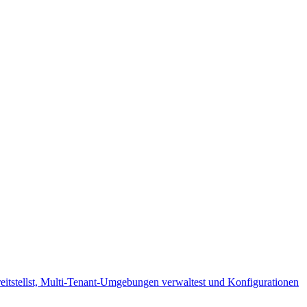
eitstellst, Multi-Tenant-Umgebungen verwaltest und Konfigurationen