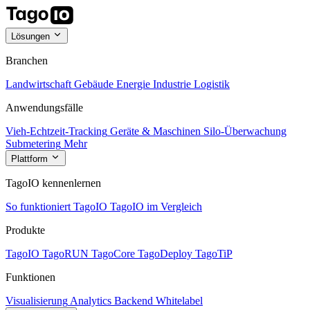
Lösungen
Branchen
Landwirtschaft
Gebäude
Energie
Industrie
Logistik
Anwendungsfälle
Vieh-Echtzeit-Tracking
Geräte & Maschinen
Silo-Überwachung
Submetering
Mehr
Plattform
TagoIO kennenlernen
So funktioniert TagoIO
TagoIO im Vergleich
Produkte
TagoIO
TagoRUN
TagoCore
TagoDeploy
TagoTiP
Funktionen
Visualisierung
Analytics
Backend
Whitelabel