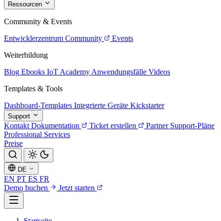
Ressourcen
Community & Events
Entwicklerzentrum
Community
Events
Weiterbildung
Blog
Ebooks
IoT Academy
Anwendungsfälle
Videos
Templates & Tools
Dashboard-Templates
Integrierte Geräte
Kickstarter
Support
Kontakt
Dokumentation
Ticket erstellen
Partner
Support-Pläne
Professional Services
Preise
DE
EN
PT
ES
FR
Demo buchen
Jetzt starten
Startseite