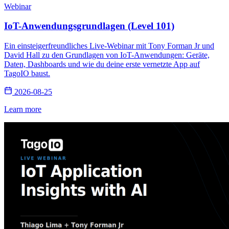
Webinar
IoT-Anwendungsgrundlagen (Level 101)
Ein einsteigerfreundliches Live-Webinar mit Tony Forman Jr und
David Hall zu den Grundlagen von IoT-Anwendungen: Geräte,
Daten, Dashboards und wie du deine erste vernetzte App auf
TagoIO baust.
2026-08-25
Learn more