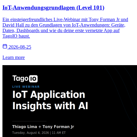
IoT-Anwendungsgrundlagen (Level 101)
Ein einsteigerfreundliches Live-Webinar mit Tony Forman Jr und
David Hall zu den Grundlagen von IoT-Anwendungen: Geräte,
Daten, Dashboards und wie du deine erste vernetzte App auf
TagoIO baust.
2026-08-25
Learn more