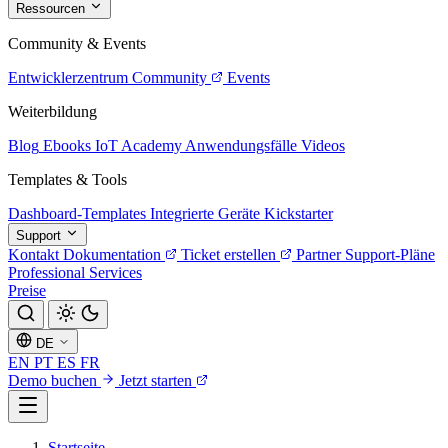
Ressourcen
Community & Events
Entwicklerzentrum
Community
Events
Weiterbildung
Blog
Ebooks
IoT Academy
Anwendungsfälle
Videos
Templates & Tools
Dashboard-Templates
Integrierte Geräte
Kickstarter
Support
Kontakt
Dokumentation
Ticket erstellen
Partner
Support-Pläne
Professional Services
Preise
DE
EN
PT
ES
FR
Demo buchen
Jetzt starten
Startseite