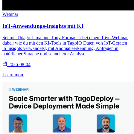
Webinar
IoT-Anwendungs-Insights mit KI
Sei mit Thiago Lima und Tony Forman Jr bei einem Live-Webinar
dabei: wie du mit den KI-Tools in TagoIO Daten von IoT-Geräten
in Insights verwandelst, mit Anomalieerkennung, Abfragen in
natürlicher Sprache und schnellerer Analyse.
2026-08-04
Learn more