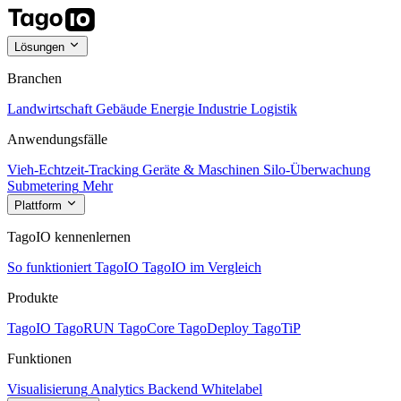
Lösungen
Branchen
Landwirtschaft
Gebäude
Energie
Industrie
Logistik
Anwendungsfälle
Vieh-Echtzeit-Tracking
Geräte & Maschinen
Silo-Überwachung
Submetering
Mehr
Plattform
TagoIO kennenlernen
So funktioniert TagoIO
TagoIO im Vergleich
Produkte
TagoIO
TagoRUN
TagoCore
TagoDeploy
TagoTiP
Funktionen
Visualisierung
Analytics
Backend
Whitelabel