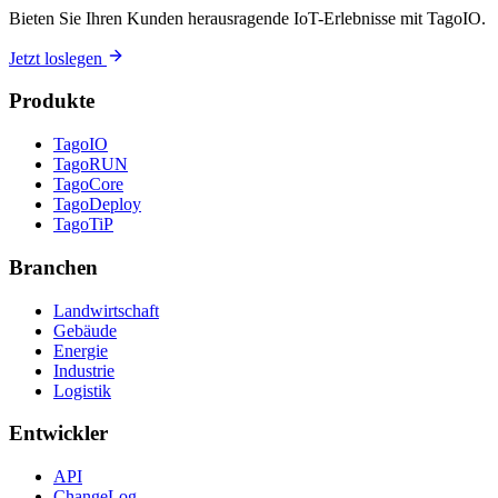
Bieten Sie Ihren Kunden herausragende IoT-Erlebnisse mit TagoIO.
Jetzt loslegen
Produkte
TagoIO
TagoRUN
TagoCore
TagoDeploy
TagoTiP
Branchen
Landwirtschaft
Gebäude
Energie
Industrie
Logistik
Entwickler
API
ChangeLog