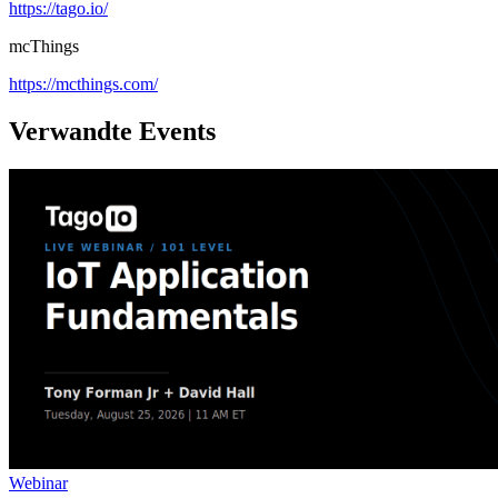
https://tago.io/
mcThings
https://mcthings.com/
Verwandte Events
Webinar