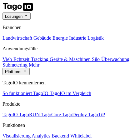
Lösungen
Branchen
Landwirtschaft
Gebäude
Energie
Industrie
Logistik
Anwendungsfälle
Vieh-Echtzeit-Tracking
Geräte & Maschinen
Silo-Überwachung
Submetering
Mehr
Plattform
TagoIO kennenlernen
So funktioniert TagoIO
TagoIO im Vergleich
Produkte
TagoIO
TagoRUN
TagoCore
TagoDeploy
TagoTiP
Funktionen
Visualisierung
Analytics
Backend
Whitelabel