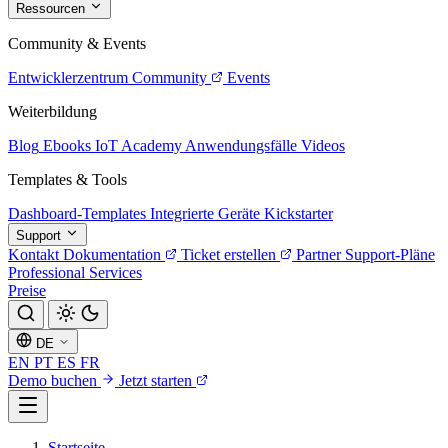
Ressourcen
Community & Events
Entwicklerzentrum
Community
Events
Weiterbildung
Blog
Ebooks
IoT Academy
Anwendungsfälle
Videos
Templates & Tools
Dashboard-Templates
Integrierte Geräte
Kickstarter
Support
Kontakt
Dokumentation
Ticket erstellen
Partner
Support-Pläne
Professional Services
Preise
DE
EN
PT
ES
FR
Demo buchen
Jetzt starten
Startseite