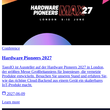
Conference
Hardware Pioneers 2027
TagoIO ist Aussteller auf der Hardware Pioneers 2027 in London,
der größten Messe Großbritanniens für Ingenieure, die vernetzte
Produkte entwickeln. Besuchen Sie unseren Stand und erfahren Sie,
wie das richtige Cloud-Backend aus einem Gerät ein skalierbares
IoT-Produkt macht.
2027-06-09
Learn more