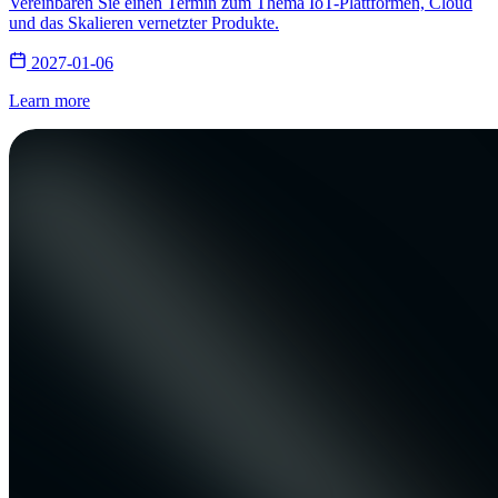
Vereinbaren Sie einen Termin zum Thema IoT-Plattformen, Cloud
und das Skalieren vernetzter Produkte.
2027-01-06
Learn more