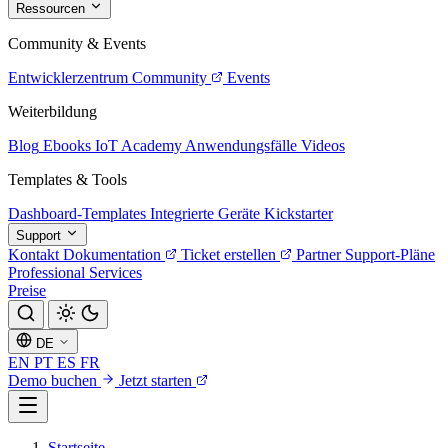
Ressourcen
Community & Events
Entwicklerzentrum
Community
Events
Weiterbildung
Blog
Ebooks
IoT Academy
Anwendungsfälle
Videos
Templates & Tools
Dashboard-Templates
Integrierte Geräte
Kickstarter
Support
Kontakt
Dokumentation
Ticket erstellen
Partner
Support-Pläne
Professional Services
Preise
DE
EN
PT
ES
FR
Demo buchen
Jetzt starten
Startseite