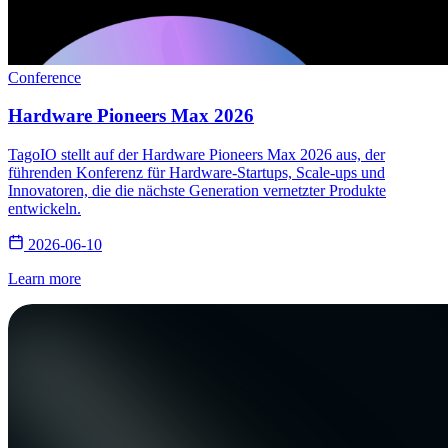
Conference
Hardware Pioneers Max 2026
TagoIO stellt auf der Hardware Pioneers Max 2026 aus, der
führenden Konferenz für Hardware-Startups, Scale-ups und
Innovatoren, die die nächste Generation vernetzter Produkte
entwickeln.
2026-06-10
Learn more