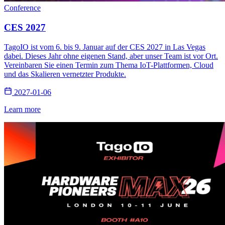
Conference
CES 2027
TagoIO ist vom 6. bis 9. Januar auf der CES 2027 in Las Vegas
dabei. Dieses Jahr ohne eigenen Stand, aber unser Team ist vor Ort.
Vereinbaren Sie einen Termin zum Thema IoT-Plattformen, Cloud
und das Skalieren vernetzter Produkte.
2027-01-06
Learn more