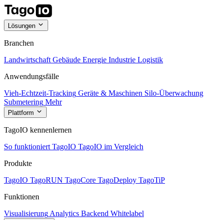
Lösungen
Branchen
Landwirtschaft
Gebäude
Energie
Industrie
Logistik
Anwendungsfälle
Vieh-Echtzeit-Tracking
Geräte & Maschinen
Silo-Überwachung
Submetering
Mehr
Plattform
TagoIO kennenlernen
So funktioniert TagoIO
TagoIO im Vergleich
Produkte
TagoIO
TagoRUN
TagoCore
TagoDeploy
TagoTiP
Funktionen
Visualisierung
Analytics
Backend
Whitelabel