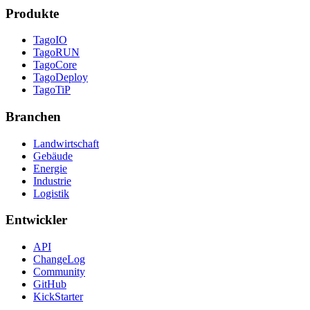
Produkte
TagoIO
TagoRUN
TagoCore
TagoDeploy
TagoTiP
Branchen
Landwirtschaft
Gebäude
Energie
Industrie
Logistik
Entwickler
API
ChangeLog
Community
GitHub
KickStarter