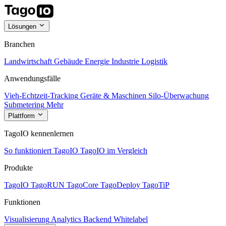
Lösungen
Branchen
Landwirtschaft
Gebäude
Energie
Industrie
Logistik
Anwendungsfälle
Vieh-Echtzeit-Tracking
Geräte & Maschinen
Silo-Überwachung
Submetering
Mehr
Plattform
TagoIO kennenlernen
So funktioniert TagoIO
TagoIO im Vergleich
Produkte
TagoIO
TagoRUN
TagoCore
TagoDeploy
TagoTiP
Funktionen
Visualisierung
Analytics
Backend
Whitelabel