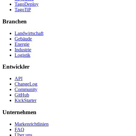
TagoDeploy
TagoTiP
Branchen
Landwirtschaft
Gebäude
Energie
Industrie
Logistik
Entwickler
API
ChangeLog
Community
GitHub
KickStarter
Unternehmen
Markenrichtlinien
FAQ
Über uns