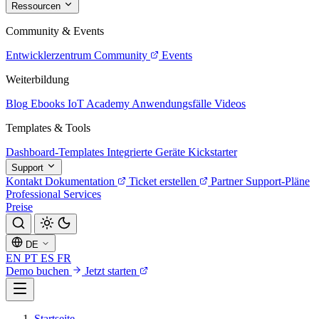
Ressourcen
Community & Events
Entwicklerzentrum
Community
Events
Weiterbildung
Blog
Ebooks
IoT Academy
Anwendungsfälle
Videos
Templates & Tools
Dashboard-Templates
Integrierte Geräte
Kickstarter
Support
Kontakt
Dokumentation
Ticket erstellen
Partner
Support-Pläne
Professional Services
Preise
DE
EN
PT
ES
FR
Demo buchen
Jetzt starten
Startseite