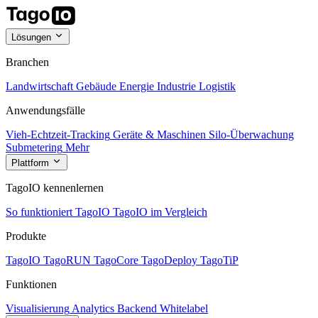
Lösungen
Branchen
Landwirtschaft
Gebäude
Energie
Industrie
Logistik
Anwendungsfälle
Vieh-Echtzeit-Tracking
Geräte & Maschinen
Silo-Überwachung
Submetering
Mehr
Plattform
TagoIO kennenlernen
So funktioniert TagoIO
TagoIO im Vergleich
Produkte
TagoIO
TagoRUN
TagoCore
TagoDeploy
TagoTiP
Funktionen
Visualisierung
Analytics
Backend
Whitelabel