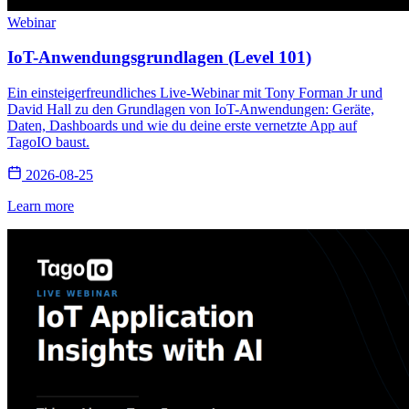
Webinar
IoT-Anwendungsgrundlagen (Level 101)
Ein einsteigerfreundliches Live-Webinar mit Tony Forman Jr und
David Hall zu den Grundlagen von IoT-Anwendungen: Geräte,
Daten, Dashboards und wie du deine erste vernetzte App auf
TagoIO baust.
2026-08-25
Learn more