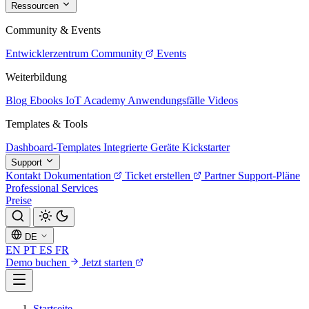
Ressourcen
Community & Events
Entwicklerzentrum
Community
Events
Weiterbildung
Blog
Ebooks
IoT Academy
Anwendungsfälle
Videos
Templates & Tools
Dashboard-Templates
Integrierte Geräte
Kickstarter
Support
Kontakt
Dokumentation
Ticket erstellen
Partner
Support-Pläne
Professional Services
Preise
DE
EN
PT
ES
FR
Demo buchen
Jetzt starten
Startseite