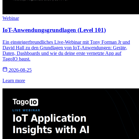
Webinar
IoT-Anwendungsgrundlagen (Level 101)
Ein einsteigerfreundliches Live-Webinar mit Tony Forman Jr und
David Hall zu den Grundlagen von IoT-Anwendungen: Geräte,
Daten, Dashboards und wie du deine erste vernetzte App auf
TagoIO baust.
2026-08-25
Learn more