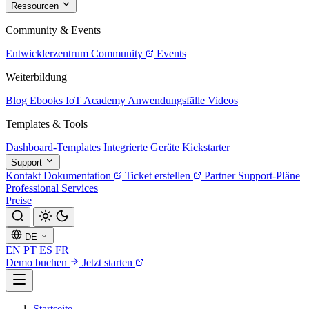
Ressourcen
Community & Events
Entwicklerzentrum
Community
Events
Weiterbildung
Blog
Ebooks
IoT Academy
Anwendungsfälle
Videos
Templates & Tools
Dashboard-Templates
Integrierte Geräte
Kickstarter
Support
Kontakt
Dokumentation
Ticket erstellen
Partner
Support-Pläne
Professional Services
Preise
DE
EN
PT
ES
FR
Demo buchen
Jetzt starten
Startseite