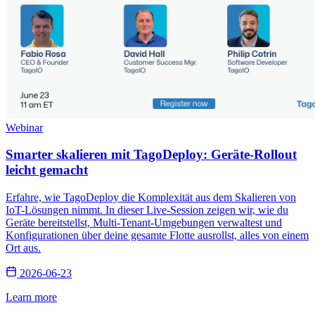
Webinar
Smarter skalieren mit TagoDeploy: Geräte-Rollout
leicht gemacht
Erfahre, wie TagoDeploy die Komplexität aus dem Skalieren von
IoT-Lösungen nimmt. In dieser Live-Session zeigen wir, wie du
Geräte bereitstellst, Multi-Tenant-Umgebungen verwaltest und
Konfigurationen über deine gesamte Flotte ausrollst, alles von einem
Ort aus.
2026-06-23
Learn more