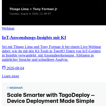
Webinar
IoT-Anwendungs-Insights mit KI
Sei mit Thiago Lima und Tony Forman Jr bei einem Live-Webinar
dabei: wie du mit den KI-Tools in TagoIO Daten von IoT-Geräten
in Insights verwandelst, mit Anomalieerkennung, Abfragen in
natürlicher Sprache und schnellerer Analyse.
2026-08-04
Learn more