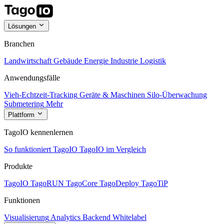
Lösungen
Branchen
Landwirtschaft
Gebäude
Energie
Industrie
Logistik
Anwendungsfälle
Vieh-Echtzeit-Tracking
Geräte & Maschinen
Silo-Überwachung
Submetering
Mehr
Plattform
TagoIO kennenlernen
So funktioniert TagoIO
TagoIO im Vergleich
Produkte
TagoIO
TagoRUN
TagoCore
TagoDeploy
TagoTiP
Funktionen
Visualisierung
Analytics
Backend
Whitelabel