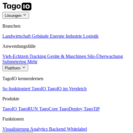
Lösungen
Branchen
Landwirtschaft
Gebäude
Energie
Industrie
Logistik
Anwendungsfälle
Vieh-Echtzeit-Tracking
Geräte & Maschinen
Silo-Überwachung
Submetering
Mehr
Plattform
TagoIO kennenlernen
So funktioniert TagoIO
TagoIO im Vergleich
Produkte
TagoIO
TagoRUN
TagoCore
TagoDeploy
TagoTiP
Funktionen
Visualisierung
Analytics
Backend
Whitelabel