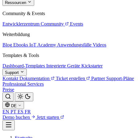
Ressourcen
Community & Events
Entwicklerzentrum
Community
Events
Weiterbildung
Blog
Ebooks
IoT Academy
Anwendungsfälle
Videos
Templates & Tools
Dashboard-Templates
Integrierte Geräte
Kickstarter
Support
Kontakt
Dokumentation
Ticket erstellen
Partner
Support-Pläne
Professional Services
Preise
DE
EN
PT
ES
FR
Demo buchen
Jetzt starten
Startseite