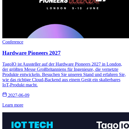
Conference
Hardware Pioneers 2027
TagoIO ist Aussteller auf der Hardware Pioneers 2027 in London,
der größten Messe Großbritanniens für Ingenieure, die vernetzte
Produkte entwickeln. Besuchen Sie unseren Stand und erfahren Sie,
wie das richtige Cloud-Backend aus einem Gerät ein skalierbares
IoT-Produkt macht.
2027-06-09
Learn more