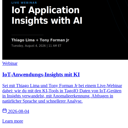
Webinar
IoT-Anwendungs-Insights mit KI
Sei mit Thiago Lima und Tony Forman Jr bei einem Live-Webinar
dabei: wie du mit den KI-Tools in TagoIO Daten von IoT-Geräten
in Insights verwandelst, mit Anomalieerkennung, Abfragen in
natürlicher Sprache und schnellerer Analyse.
2026-08-04
Learn more