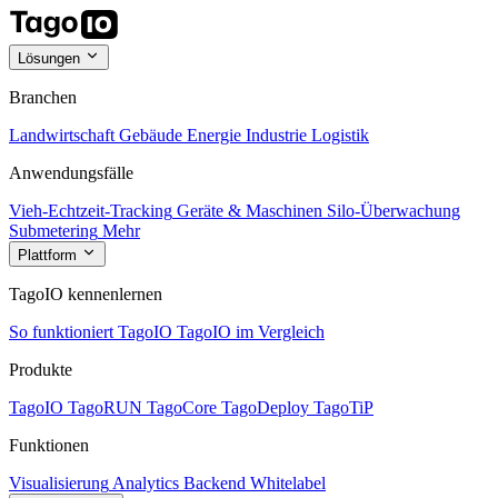
Lösungen
Branchen
Landwirtschaft
Gebäude
Energie
Industrie
Logistik
Anwendungsfälle
Vieh-Echtzeit-Tracking
Geräte & Maschinen
Silo-Überwachung
Submetering
Mehr
Plattform
TagoIO kennenlernen
So funktioniert TagoIO
TagoIO im Vergleich
Produkte
TagoIO
TagoRUN
TagoCore
TagoDeploy
TagoTiP
Funktionen
Visualisierung
Analytics
Backend
Whitelabel