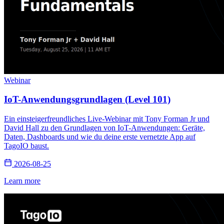
Webinar
IoT-Anwendungsgrundlagen (Level 101)
Ein einsteigerfreundliches Live-Webinar mit Tony Forman Jr und
David Hall zu den Grundlagen von IoT-Anwendungen: Geräte,
Daten, Dashboards und wie du deine erste vernetzte App auf
TagoIO baust.
2026-08-25
Learn more