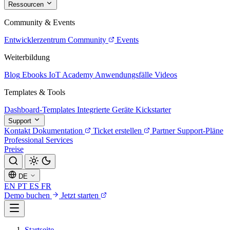
Ressourcen
Community & Events
Entwicklerzentrum
Community
Events
Weiterbildung
Blog
Ebooks
IoT Academy
Anwendungsfälle
Videos
Templates & Tools
Dashboard-Templates
Integrierte Geräte
Kickstarter
Support
Kontakt
Dokumentation
Ticket erstellen
Partner
Support-Pläne
Professional Services
Preise
DE
EN
PT
ES
FR
Demo buchen
Jetzt starten
Startseite