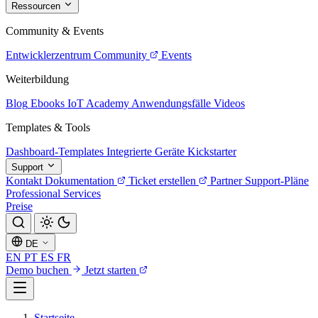
Ressourcen
Community & Events
Entwicklerzentrum
Community
Events
Weiterbildung
Blog
Ebooks
IoT Academy
Anwendungsfälle
Videos
Templates & Tools
Dashboard-Templates
Integrierte Geräte
Kickstarter
Support
Kontakt
Dokumentation
Ticket erstellen
Partner
Support-Pläne
Professional Services
Preise
DE
EN
PT
ES
FR
Demo buchen
Jetzt starten
Startseite