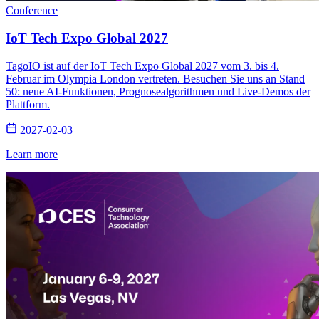
Conference
IoT Tech Expo Global 2027
TagoIO ist auf der IoT Tech Expo Global 2027 vom 3. bis 4.
Februar im Olympia London vertreten. Besuchen Sie uns an Stand
50: neue AI-Funktionen, Prognosealgorithmen und Live-Demos der
Plattform.
2027-02-03
Learn more