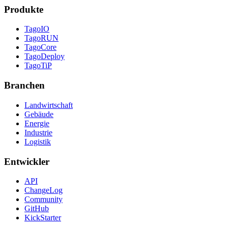
Produkte
TagoIO
TagoRUN
TagoCore
TagoDeploy
TagoTiP
Branchen
Landwirtschaft
Gebäude
Energie
Industrie
Logistik
Entwickler
API
ChangeLog
Community
GitHub
KickStarter