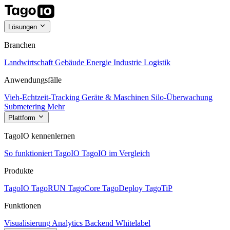
Lösungen
Branchen
Landwirtschaft
Gebäude
Energie
Industrie
Logistik
Anwendungsfälle
Vieh-Echtzeit-Tracking
Geräte & Maschinen
Silo-Überwachung
Submetering
Mehr
Plattform
TagoIO kennenlernen
So funktioniert TagoIO
TagoIO im Vergleich
Produkte
TagoIO
TagoRUN
TagoCore
TagoDeploy
TagoTiP
Funktionen
Visualisierung
Analytics
Backend
Whitelabel