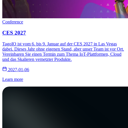
Conference
CES 2027
TagoIO ist vom 6. bis 9. Januar auf der CES 2027 in Las Vegas
dabei. Dieses Jahr ohne eigenen Stand, aber unser Team ist vor Ort.
Vereinbaren Sie einen Termin zum Thema IoT-Plattformen, Cloud
und das Skalieren vernetzter Produkte.
2027-01-06
Learn more