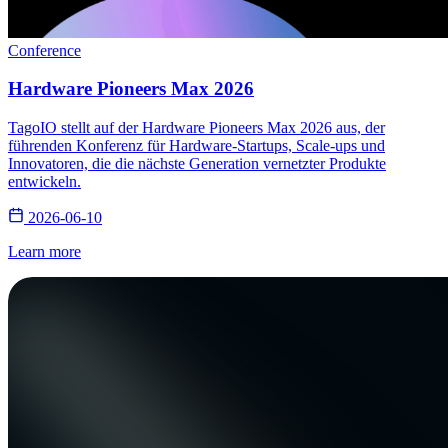
Conference
Hardware Pioneers Max 2026
TagoIO stellt auf der Hardware Pioneers Max 2026 aus, der
führenden Konferenz für Hardware-Startups, Scale-ups und
Innovatoren, die die nächste Generation vernetzter Produkte
entwickeln.
2026-06-10
Learn more