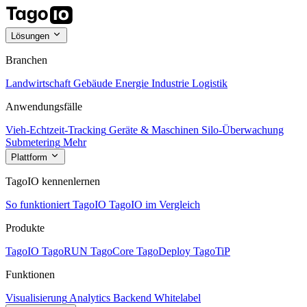
Lösungen
Branchen
Landwirtschaft
Gebäude
Energie
Industrie
Logistik
Anwendungsfälle
Vieh-Echtzeit-Tracking
Geräte & Maschinen
Silo-Überwachung
Submetering
Mehr
Plattform
TagoIO kennenlernen
So funktioniert TagoIO
TagoIO im Vergleich
Produkte
TagoIO
TagoRUN
TagoCore
TagoDeploy
TagoTiP
Funktionen
Visualisierung
Analytics
Backend
Whitelabel