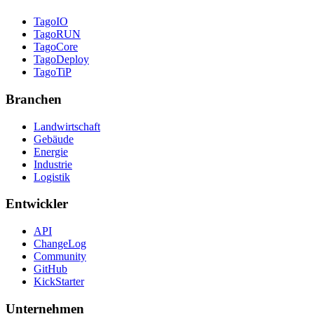
TagoIO
TagoRUN
TagoCore
TagoDeploy
TagoTiP
Branchen
Landwirtschaft
Gebäude
Energie
Industrie
Logistik
Entwickler
API
ChangeLog
Community
GitHub
KickStarter
Unternehmen