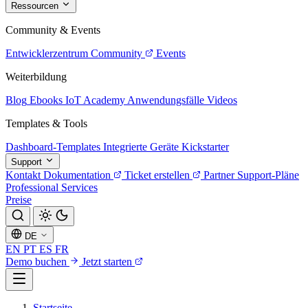
Ressourcen
Community & Events
Entwicklerzentrum
Community
Events
Weiterbildung
Blog
Ebooks
IoT Academy
Anwendungsfälle
Videos
Templates & Tools
Dashboard-Templates
Integrierte Geräte
Kickstarter
Support
Kontakt
Dokumentation
Ticket erstellen
Partner
Support-Pläne
Professional Services
Preise
DE
EN
PT
ES
FR
Demo buchen
Jetzt starten
Startseite