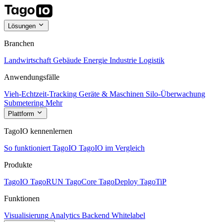
Lösungen
Branchen
Landwirtschaft
Gebäude
Energie
Industrie
Logistik
Anwendungsfälle
Vieh-Echtzeit-Tracking
Geräte & Maschinen
Silo-Überwachung
Submetering
Mehr
Plattform
TagoIO kennenlernen
So funktioniert TagoIO
TagoIO im Vergleich
Produkte
TagoIO
TagoRUN
TagoCore
TagoDeploy
TagoTiP
Funktionen
Visualisierung
Analytics
Backend
Whitelabel