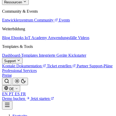
Ressourcen
Community & Events
Entwicklerzentrum
Community
Events
Weiterbildung
Blog
Ebooks
IoT Academy
Anwendungsfälle
Videos
Templates & Tools
Dashboard-Templates
Integrierte Geräte
Kickstarter
Support
Kontakt
Dokumentation
Ticket erstellen
Partner
Support-Pläne
Professional Services
Preise
DE
EN
PT
ES
FR
Demo buchen
Jetzt starten
Startseite