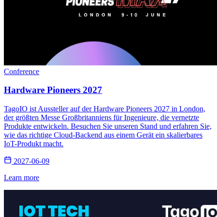
Conference
Hardware Pioneers 2027
TagoIO ist Aussteller auf der Hardware Pioneers 2027 in London,
der größten Messe Großbritanniens für Ingenieure, die vernetzte
Produkte entwickeln. Besuchen Sie unseren Stand und erfahren Sie,
wie das richtige Cloud-Backend aus einem Gerät ein skalierbares
IoT-Produkt macht.
2027-06-09
Learn more