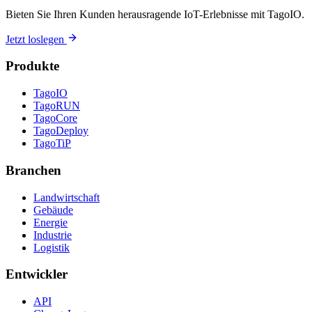
Bieten Sie Ihren Kunden herausragende IoT-Erlebnisse mit TagoIO.
Jetzt loslegen
Produkte
TagoIO
TagoRUN
TagoCore
TagoDeploy
TagoTiP
Branchen
Landwirtschaft
Gebäude
Energie
Industrie
Logistik
Entwickler
API