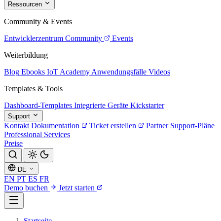
Ressourcen
Community & Events
Entwicklerzentrum
Community
Events
Weiterbildung
Blog
Ebooks
IoT Academy
Anwendungsfälle
Videos
Templates & Tools
Dashboard-Templates
Integrierte Geräte
Kickstarter
Support
Kontakt
Dokumentation
Ticket erstellen
Partner
Support-Pläne
Professional Services
Preise
DE
EN
PT
ES
FR
Demo buchen
Jetzt starten
Startseite