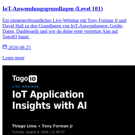
IoT-Anwendungsgrundlagen (Level 101)
Ein einsteigerfreundliches Live-Webinar mit Tony Forman Jr und
David Hall zu den Grundlagen von IoT-Anwendungen: Geräte,
Daten, Dashboards und wie du deine erste vernetzte App auf
TagoIO baust.
2026-08-25
Learn more