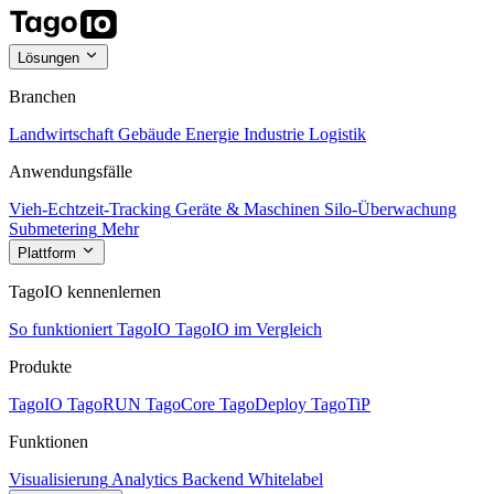
Lösungen
Branchen
Landwirtschaft
Gebäude
Energie
Industrie
Logistik
Anwendungsfälle
Vieh-Echtzeit-Tracking
Geräte & Maschinen
Silo-Überwachung
Submetering
Mehr
Plattform
TagoIO kennenlernen
So funktioniert TagoIO
TagoIO im Vergleich
Produkte
TagoIO
TagoRUN
TagoCore
TagoDeploy
TagoTiP
Funktionen
Visualisierung
Analytics
Backend
Whitelabel