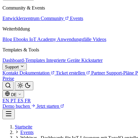
Community & Events
Entwicklerzentrum
Community
Events
Weiterbildung
Blog
Ebooks
IoT Academy
Anwendungsfälle
Videos
Templates & Tools
Dashboard-Templates
Integrierte Geräte
Kickstarter
Support
Kontakt
Dokumentation
Ticket erstellen
Partner
Support-Pläne
P
Preise
DE
EN
PT
ES
FR
Demo buchen
Jetzt starten
Startseite
Events
Webinar - Dashboards für IoT-Lösungen mit TagoIO erstell