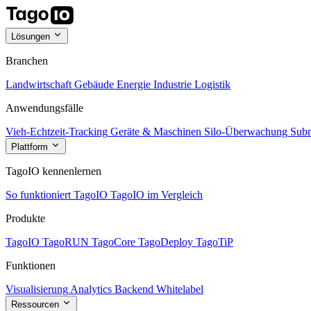
Lösungen
Branchen
Landwirtschaft
Gebäude
Energie
Industrie
Logistik
Anwendungsfälle
Vieh-Echtzeit-Tracking
Geräte & Maschinen
Silo-Überwachung
Subm
Plattform
TagoIO kennenlernen
So funktioniert TagoIO
TagoIO im Vergleich
Produkte
TagoIO
TagoRUN
TagoCore
TagoDeploy
TagoTiP
Funktionen
Visualisierung
Analytics
Backend
Whitelabel
Ressourcen