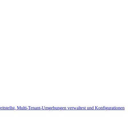
eitstellst, Multi-Tenant-Umgebungen verwaltest und Konfigurationen