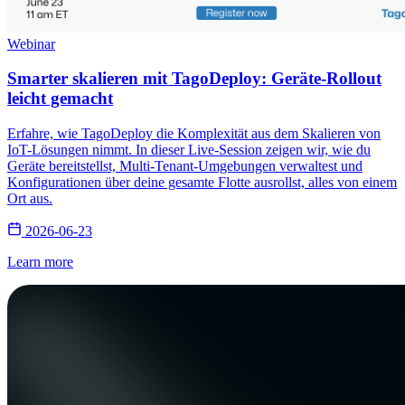
Webinar
Smarter skalieren mit TagoDeploy: Geräte-Rollout
leicht gemacht
Erfahre, wie TagoDeploy die Komplexität aus dem Skalieren von
IoT-Lösungen nimmt. In dieser Live-Session zeigen wir, wie du
Geräte bereitstellst, Multi-Tenant-Umgebungen verwaltest und
Konfigurationen über deine gesamte Flotte ausrollst, alles von einem
Ort aus.
2026-06-23
Learn more