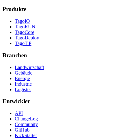
Produkte
TagoIO
TagoRUN
TagoCore
TagoDeploy
TagoTiP
Branchen
Landwirtschaft
Gebäude
Energie
Industrie
Logistik
Entwickler
API
ChangeLog
Community
GitHub
KickStarter