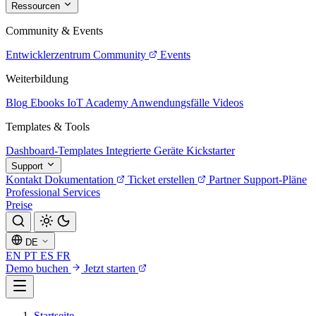
Ressourcen
Community & Events
Entwicklerzentrum
Community
Events
Weiterbildung
Blog
Ebooks
IoT Academy
Anwendungsfälle
Videos
Templates & Tools
Dashboard-Templates
Integrierte Geräte
Kickstarter
Support
Kontakt
Dokumentation
Ticket erstellen
Partner
Support-Pläne
Professional Services
Preise
DE
EN
PT
ES
FR
Demo buchen
Jetzt starten
Startseite