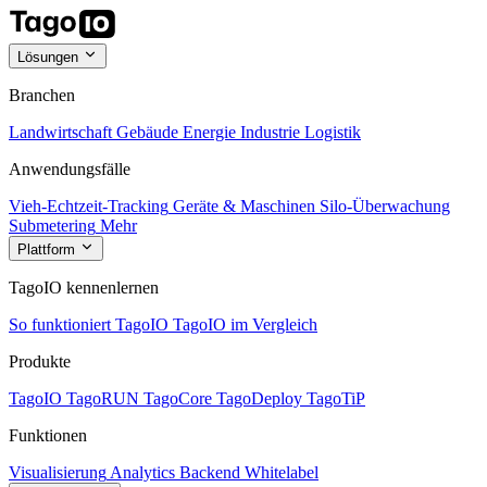
Lösungen
Branchen
Landwirtschaft
Gebäude
Energie
Industrie
Logistik
Anwendungsfälle
Vieh-Echtzeit-Tracking
Geräte & Maschinen
Silo-Überwachung
Submetering
Mehr
Plattform
TagoIO kennenlernen
So funktioniert TagoIO
TagoIO im Vergleich
Produkte
TagoIO
TagoRUN
TagoCore
TagoDeploy
TagoTiP
Funktionen
Visualisierung
Analytics
Backend
Whitelabel