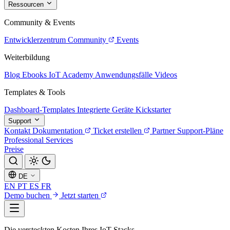
Ressourcen
Community & Events
Entwicklerzentrum
Community
Events
Weiterbildung
Blog
Ebooks
IoT Academy
Anwendungsfälle
Videos
Templates & Tools
Dashboard-Templates
Integrierte Geräte
Kickstarter
Support
Kontakt
Dokumentation
Ticket erstellen
Partner
Support-Pläne
Professional Services
Preise
DE
EN
PT
ES
FR
Demo buchen
Jetzt starten
Die versteckten Kosten Ihres IoT-Stacks