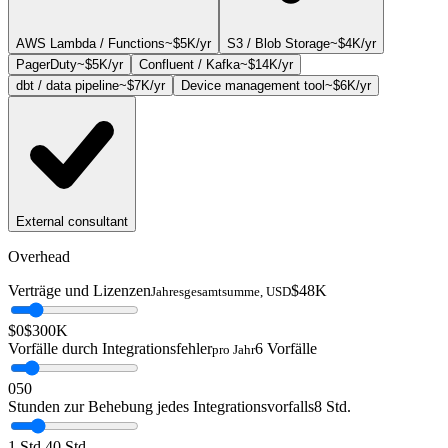
AWS Lambda / Functions
~
$5K
/yr
S3 / Blob Storage
~
$4K
/yr
PagerDuty
~
$5K
/yr
Confluent / Kafka
~
$14K
/yr
dbt / data pipeline
~
$7K
/yr
Device management tool
~
$6K
/yr
External consultant
Overhead
Verträge und Lizenzen
$48K
Jahresgesamtsumme, USD
$0
$300K
Vorfälle durch Integrationsfehler
6 Vorfälle
pro Jahr
0
50
Stunden zur Behebung jedes Integrationsvorfalls
8 Std.
1 Std.
40 Std.