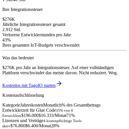
Ihre Integrationssteuer
$276K
Jährliche Integrationssteuer gesamt
2.912 Std.
Verlorene Entwicklerstunden pro Jahr
43%
Ihres gesamten IoT-Budgets verschwendet
Was das bedeutet
$276K
pro Jahr an Integrationssteuer. Auf einer vollständigen
Plattform verschwindet das meiste davon. Nicht reduziert. Weg.
Kostenlos mit TagoIO starten
Kostenaufschlüsselung
Kategorie
Jahreskosten
Monatlich
% des Gesamtbetrags
Entwicklerzeit für Glue Code
35% von 4
$196.000
$16.333
/Monat
71
%
Entwicklern
Lizenzen und Verträge
4 kostenpflichtige Tools
$76.800
$6.400
/Monat
28
%
aktiv