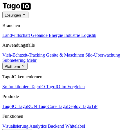
Lösungen
Branchen
Landwirtschaft
Gebäude
Energie
Industrie
Logistik
Anwendungsfälle
Vieh-Echtzeit-Tracking
Geräte & Maschinen
Silo-Überwachung
Submetering
Mehr
Plattform
TagoIO kennenlernen
So funktioniert TagoIO
TagoIO im Vergleich
Produkte
TagoIO
TagoRUN
TagoCore
TagoDeploy
TagoTiP
Funktionen
Visualisierung
Analytics
Backend
Whitelabel