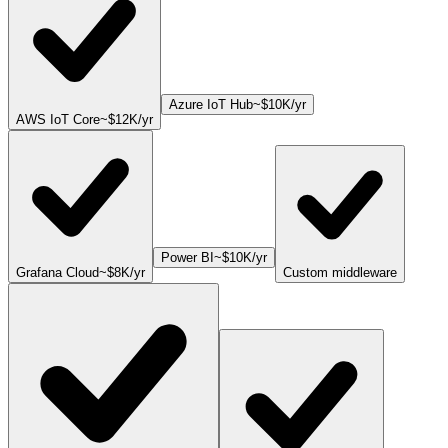
Azure IoT Hub
~
$10K
/yr
AWS IoT Core
~
$12K
/yr
Power BI
~
$10K
/yr
Grafana Cloud
~
$8K
/yr
Custom middleware