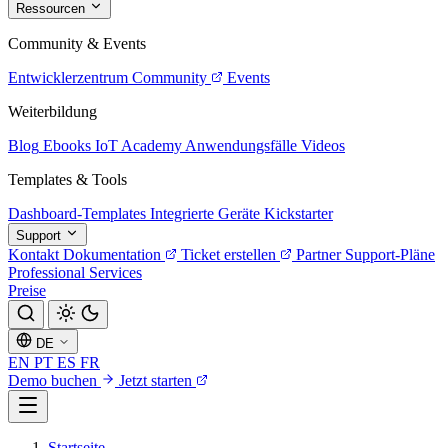
Ressourcen
Community & Events
Entwicklerzentrum
Community
Events
Weiterbildung
Blog
Ebooks
IoT Academy
Anwendungsfälle
Videos
Templates & Tools
Dashboard-Templates
Integrierte Geräte
Kickstarter
Support
Kontakt
Dokumentation
Ticket erstellen
Partner
Support-Pläne
Professional Services
Preise
DE
EN
PT
ES
FR
Demo buchen
Jetzt starten
Startseite