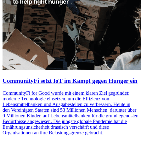
CommunityFi setzt IoT im Kampf gegen Hunger ein
CommunityFi for Good wurde mit einem klaren Ziel gegründet:
moderne Technologie einsetzen, um die Effizienz von
Lebensmittelbanken und Ausgabestellen zu verbessern. Heute in
den Vereinigten Staaten sind 53 Millionen Menschen, darunter über
9 Millionen Kinder, auf Lebensmittelbanken für die grundlegendsten
Bedürfnisse angewiesen. Die jüngste globale Pandemie hat die
Ernährungsunsicherheit drastisch verschärft und diese
Organisationen an ihre Belastungsgrenze gebracht.