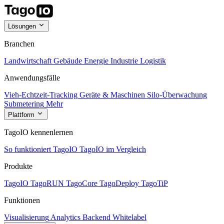
Lösungen
Branchen
Landwirtschaft
Gebäude
Energie
Industrie
Logistik
Anwendungsfälle
Vieh-Echtzeit-Tracking
Geräte & Maschinen
Silo-Überwachung
Submetering
Mehr
Plattform
TagoIO kennenlernen
So funktioniert TagoIO
TagoIO im Vergleich
Produkte
TagoIO
TagoRUN
TagoCore
TagoDeploy
TagoTiP
Funktionen
Visualisierung
Analytics
Backend
Whitelabel